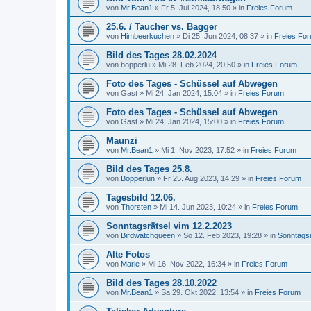
von
Mr.Bean1
»
Fr 5. Jul 2024, 18:50
» in
Freies Forum
25.6. / Taucher vs. Bagger
von
Himbeerkuchen
»
Di 25. Jun 2024, 08:37
» in
Freies Fo
Bild des Tages 28.02.2024
von
bopperlu
»
Mi 28. Feb 2024, 20:50
» in
Freies Forum
Foto des Tages - Schüssel auf Abwegen
von
Gast
»
Mi 24. Jan 2024, 15:04
» in
Freies Forum
Foto des Tages - Schüssel auf Abwegen
von
Gast
»
Mi 24. Jan 2024, 15:00
» in
Freies Forum
Maunzi
von
Mr.Bean1
»
Mi 1. Nov 2023, 17:52
» in
Freies Forum
Bild des Tages 25.8.
von
Bopperlun
»
Fr 25. Aug 2023, 14:29
» in
Freies Forum
Tagesbild 12.06.
von
Thorsten
»
Mi 14. Jun 2023, 10:24
» in
Freies Forum
Sonntagsrätsel vim 12.2.2023
von
Birdwatchqueen
»
So 12. Feb 2023, 19:28
» in
Sonntagsr
Alte Fotos
von
Marie
»
Mi 16. Nov 2022, 16:34
» in
Freies Forum
Bild des Tages 28.10.2022
von
Mr.Bean1
»
Sa 29. Okt 2022, 13:54
» in
Freies Forum