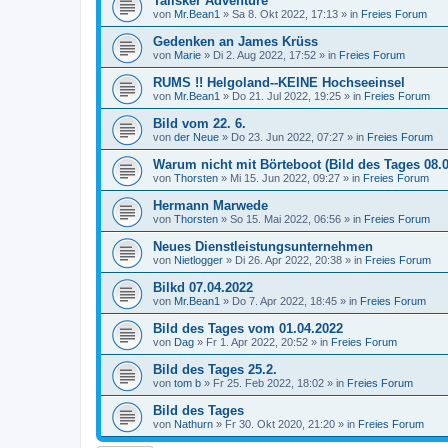
Talisker Adventure
von
Mr.Bean1
»
Sa 8. Okt 2022, 17:13
» in
Freies Forum
Gedenken an James Krüss
von
Marie
»
Di 2. Aug 2022, 17:52
» in
Freies Forum
RUMS !! Helgoland--KEINE Hochseeinsel
von
Mr.Bean1
»
Do 21. Jul 2022, 19:25
» in
Freies Forum
Bild vom 22. 6.
von
der Neue
»
Do 23. Jun 2022, 07:27
» in
Freies Forum
Warum nicht mit Börteboot (Bild des Tages 08.0
von
Thorsten
»
Mi 15. Jun 2022, 09:27
» in
Freies Forum
Hermann Marwede
von
Thorsten
»
So 15. Mai 2022, 06:56
» in
Freies Forum
Neues Dienstleistungsunternehmen
von
Nietlogger
»
Di 26. Apr 2022, 20:38
» in
Freies Forum
Bilkd 07.04.2022
von
Mr.Bean1
»
Do 7. Apr 2022, 18:45
» in
Freies Forum
Bild des Tages vom 01.04.2022
von
Dag
»
Fr 1. Apr 2022, 20:52
» in
Freies Forum
Bild des Tages 25.2.
von
tom b
»
Fr 25. Feb 2022, 18:02
» in
Freies Forum
Bild des Tages
von
Nathurn
»
Fr 30. Okt 2020, 21:20
» in
Freies Forum