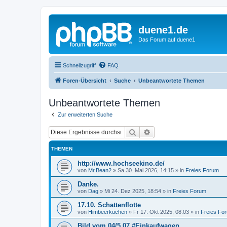
duene1.de
Das Forum auf duene1
Schnellzugriff
FAQ
Foren-Übersicht
Suche
Unbeantwortete Themen
Unbeantwortete Themen
Zur erweiterten Suche
Suche
Erweiterte Suche
THEMEN
http://www.hochseekino.de/
von
Mr.Bean2
»
Sa 30. Mai 2026, 14:15
» in
Freies Forum
Danke.
von
Dag
»
Mi 24. Dez 2025, 18:54
» in
Freies Forum
17.10. Schattenflotte
von
Himbeerkuchen
»
Fr 17. Okt 2025, 08:03
» in
Freies Fo
Bild vom 04/5 07 #Einkaufwagen