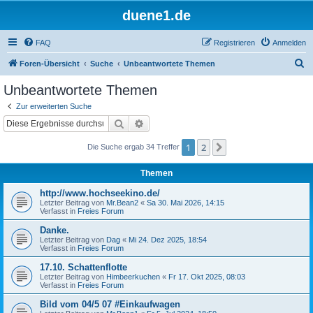
duene1.de
FAQ
Registrieren
Anmelden
S
Foren-Übersicht
Suche
Unbeantwortete Themen
u
Unbeantwortete Themen
c
Zur erweiterten Suche
h
Suche
Erweiterte Suche
e
1
2
Nächste
Die Suche ergab 34 Treffer
Themen
http://www.hochseekino.de/
Letzter Beitrag von
Mr.Bean2
«
Sa 30. Mai 2026, 14:15
Verfasst in
Freies Forum
Danke.
Letzter Beitrag von
Dag
«
Mi 24. Dez 2025, 18:54
Verfasst in
Freies Forum
17.10. Schattenflotte
Letzter Beitrag von
Himbeerkuchen
«
Fr 17. Okt 2025, 08:03
Verfasst in
Freies Forum
Bild vom 04/5 07 #Einkaufwagen