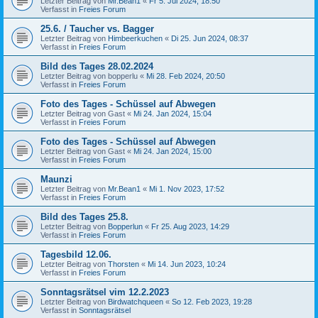
Letzter Beitrag von
Mr.Bean1
«
Fr 5. Jul 2024, 18:50
Verfasst in
Freies Forum
25.6. / Taucher vs. Bagger
Letzter Beitrag von
Himbeerkuchen
«
Di 25. Jun 2024, 08:37
Verfasst in
Freies Forum
Bild des Tages 28.02.2024
Letzter Beitrag von
bopperlu
«
Mi 28. Feb 2024, 20:50
Verfasst in
Freies Forum
Foto des Tages - Schüssel auf Abwegen
Letzter Beitrag von
Gast
«
Mi 24. Jan 2024, 15:04
Verfasst in
Freies Forum
Foto des Tages - Schüssel auf Abwegen
Letzter Beitrag von
Gast
«
Mi 24. Jan 2024, 15:00
Verfasst in
Freies Forum
Maunzi
Letzter Beitrag von
Mr.Bean1
«
Mi 1. Nov 2023, 17:52
Verfasst in
Freies Forum
Bild des Tages 25.8.
Letzter Beitrag von
Bopperlun
«
Fr 25. Aug 2023, 14:29
Verfasst in
Freies Forum
Tagesbild 12.06.
Letzter Beitrag von
Thorsten
«
Mi 14. Jun 2023, 10:24
Verfasst in
Freies Forum
Sonntagsrätsel vim 12.2.2023
Letzter Beitrag von
Birdwatchqueen
«
So 12. Feb 2023, 19:28
Verfasst in
Sonntagsrätsel