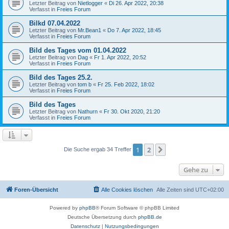
Letzter Beitrag von
Nietlogger
«
Di 26. Apr 2022, 20:38
Verfasst in
Freies Forum
Bilkd 07.04.2022
Letzter Beitrag von
Mr.Bean1
«
Do 7. Apr 2022, 18:45
Verfasst in
Freies Forum
Bild des Tages vom 01.04.2022
Letzter Beitrag von
Dag
«
Fr 1. Apr 2022, 20:52
Verfasst in
Freies Forum
Bild des Tages 25.2.
Letzter Beitrag von
tom b
«
Fr 25. Feb 2022, 18:02
Verfasst in
Freies Forum
Bild des Tages
Letzter Beitrag von
Nathurn
«
Fr 30. Okt 2020, 21:20
Verfasst in
Freies Forum
1
2
Nächste
Die Suche ergab 34 Treffer
Gehe zu
Foren-Übersicht
Alle Cookies löschen
Alle Zeiten sind
UTC+02:00
Powered by
phpBB
® Forum Software © phpBB Limited
Deutsche Übersetzung durch
phpBB.de
Datenschutz
|
Nutzungsbedingungen