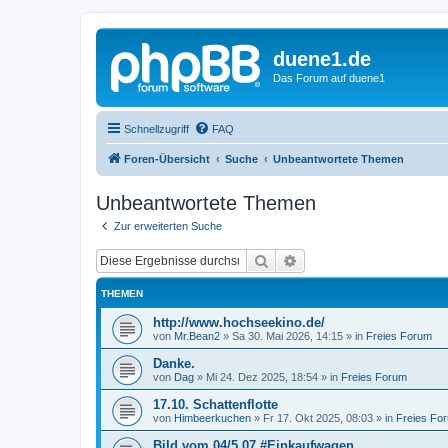
duene1.de
Das Forum auf duene1
Schnellzugriff
FAQ
Foren-Übersicht
Suche
Unbeantwortete Themen
Unbeantwortete Themen
Zur erweiterten Suche
Suche
Erweiterte Suche
THEMEN
http://www.hochseekino.de/
von
Mr.Bean2
»
Sa 30. Mai 2026, 14:15
» in
Freies Forum
Danke.
von
Dag
»
Mi 24. Dez 2025, 18:54
» in
Freies Forum
17.10. Schattenflotte
von
Himbeerkuchen
»
Fr 17. Okt 2025, 08:03
» in
Freies Fo
Bild vom 04/5 07 #Einkaufwagen