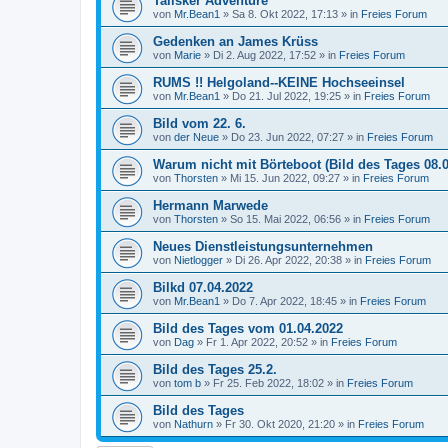
Talisker Adventure
von
Mr.Bean1
»
Sa 8. Okt 2022, 17:13
» in
Freies Forum
Gedenken an James Krüss
von
Marie
»
Di 2. Aug 2022, 17:52
» in
Freies Forum
RUMS !! Helgoland--KEINE Hochseeinsel
von
Mr.Bean1
»
Do 21. Jul 2022, 19:25
» in
Freies Forum
Bild vom 22. 6.
von
der Neue
»
Do 23. Jun 2022, 07:27
» in
Freies Forum
Warum nicht mit Börteboot (Bild des Tages 08.0
von
Thorsten
»
Mi 15. Jun 2022, 09:27
» in
Freies Forum
Hermann Marwede
von
Thorsten
»
So 15. Mai 2022, 06:56
» in
Freies Forum
Neues Dienstleistungsunternehmen
von
Nietlogger
»
Di 26. Apr 2022, 20:38
» in
Freies Forum
Bilkd 07.04.2022
von
Mr.Bean1
»
Do 7. Apr 2022, 18:45
» in
Freies Forum
Bild des Tages vom 01.04.2022
von
Dag
»
Fr 1. Apr 2022, 20:52
» in
Freies Forum
Bild des Tages 25.2.
von
tom b
»
Fr 25. Feb 2022, 18:02
» in
Freies Forum
Bild des Tages
von
Nathurn
»
Fr 30. Okt 2020, 21:20
» in
Freies Forum