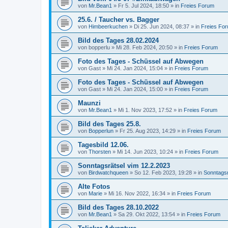
von
Mr.Bean1
»
Fr 5. Jul 2024, 18:50
» in
Freies Forum
25.6. / Taucher vs. Bagger
von
Himbeerkuchen
»
Di 25. Jun 2024, 08:37
» in
Freies Fo
Bild des Tages 28.02.2024
von
bopperlu
»
Mi 28. Feb 2024, 20:50
» in
Freies Forum
Foto des Tages - Schüssel auf Abwegen
von
Gast
»
Mi 24. Jan 2024, 15:04
» in
Freies Forum
Foto des Tages - Schüssel auf Abwegen
von
Gast
»
Mi 24. Jan 2024, 15:00
» in
Freies Forum
Maunzi
von
Mr.Bean1
»
Mi 1. Nov 2023, 17:52
» in
Freies Forum
Bild des Tages 25.8.
von
Bopperlun
»
Fr 25. Aug 2023, 14:29
» in
Freies Forum
Tagesbild 12.06.
von
Thorsten
»
Mi 14. Jun 2023, 10:24
» in
Freies Forum
Sonntagsrätsel vim 12.2.2023
von
Birdwatchqueen
»
So 12. Feb 2023, 19:28
» in
Sonntagsr
Alte Fotos
von
Marie
»
Mi 16. Nov 2022, 16:34
» in
Freies Forum
Bild des Tages 28.10.2022
von
Mr.Bean1
»
Sa 29. Okt 2022, 13:54
» in
Freies Forum