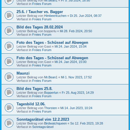
Letzter Beitrag von
Mr.Bean1
«
Fr 5. Jul 2024, 18:50
Verfasst in
Freies Forum
25.6. / Taucher vs. Bagger
Letzter Beitrag von
Himbeerkuchen
«
Di 25. Jun 2024, 08:37
Verfasst in
Freies Forum
Bild des Tages 28.02.2024
Letzter Beitrag von
bopperlu
«
Mi 28. Feb 2024, 20:50
Verfasst in
Freies Forum
Foto des Tages - Schüssel auf Abwegen
Letzter Beitrag von
Gast
«
Mi 24. Jan 2024, 15:04
Verfasst in
Freies Forum
Foto des Tages - Schüssel auf Abwegen
Letzter Beitrag von
Gast
«
Mi 24. Jan 2024, 15:00
Verfasst in
Freies Forum
Maunzi
Letzter Beitrag von
Mr.Bean1
«
Mi 1. Nov 2023, 17:52
Verfasst in
Freies Forum
Bild des Tages 25.8.
Letzter Beitrag von
Bopperlun
«
Fr 25. Aug 2023, 14:29
Verfasst in
Freies Forum
Tagesbild 12.06.
Letzter Beitrag von
Thorsten
«
Mi 14. Jun 2023, 10:24
Verfasst in
Freies Forum
Sonntagsrätsel vim 12.2.2023
Letzter Beitrag von
Birdwatchqueen
«
So 12. Feb 2023, 19:28
Verfasst in
Sonntagsrätsel