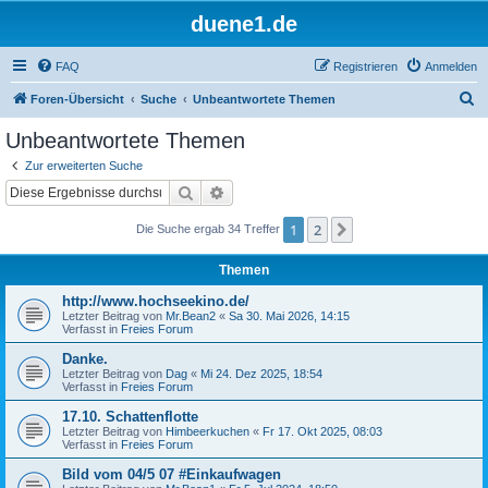
duene1.de
FAQ
Registrieren
Anmelden
S
Foren-Übersicht
Suche
Unbeantwortete Themen
u
Unbeantwortete Themen
c
Zur erweiterten Suche
h
Suche
Erweiterte Suche
e
1
2
Nächste
Die Suche ergab 34 Treffer
Themen
http://www.hochseekino.de/
Letzter Beitrag von
Mr.Bean2
«
Sa 30. Mai 2026, 14:15
Verfasst in
Freies Forum
Danke.
Letzter Beitrag von
Dag
«
Mi 24. Dez 2025, 18:54
Verfasst in
Freies Forum
17.10. Schattenflotte
Letzter Beitrag von
Himbeerkuchen
«
Fr 17. Okt 2025, 08:03
Verfasst in
Freies Forum
Bild vom 04/5 07 #Einkaufwagen