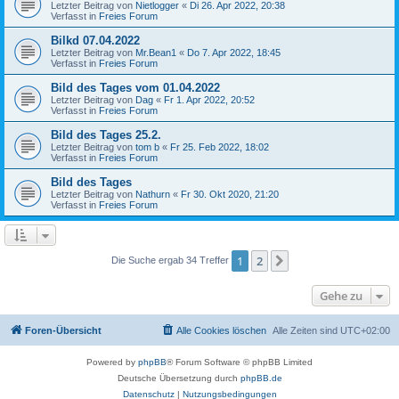
Letzter Beitrag von
Nietlogger
«
Di 26. Apr 2022, 20:38
Verfasst in
Freies Forum
Bilkd 07.04.2022
Letzter Beitrag von
Mr.Bean1
«
Do 7. Apr 2022, 18:45
Verfasst in
Freies Forum
Bild des Tages vom 01.04.2022
Letzter Beitrag von
Dag
«
Fr 1. Apr 2022, 20:52
Verfasst in
Freies Forum
Bild des Tages 25.2.
Letzter Beitrag von
tom b
«
Fr 25. Feb 2022, 18:02
Verfasst in
Freies Forum
Bild des Tages
Letzter Beitrag von
Nathurn
«
Fr 30. Okt 2020, 21:20
Verfasst in
Freies Forum
1
2
Nächste
Die Suche ergab 34 Treffer
Gehe zu
Foren-Übersicht
Alle Cookies löschen
Alle Zeiten sind
UTC+02:00
Powered by
phpBB
® Forum Software © phpBB Limited
Deutsche Übersetzung durch
phpBB.de
Datenschutz
|
Nutzungsbedingungen