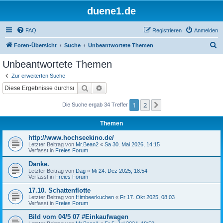
duene1.de
FAQ
Registrieren
Anmelden
S
Foren-Übersicht
Suche
Unbeantwortete Themen
u
Unbeantwortete Themen
c
Zur erweiterten Suche
h
Suche
Erweiterte Suche
e
1
2
Nächste
Die Suche ergab 34 Treffer
Themen
http://www.hochseekino.de/
Letzter Beitrag von
Mr.Bean2
«
Sa 30. Mai 2026, 14:15
Verfasst in
Freies Forum
Danke.
Letzter Beitrag von
Dag
«
Mi 24. Dez 2025, 18:54
Verfasst in
Freies Forum
17.10. Schattenflotte
Letzter Beitrag von
Himbeerkuchen
«
Fr 17. Okt 2025, 08:03
Verfasst in
Freies Forum
Bild vom 04/5 07 #Einkaufwagen