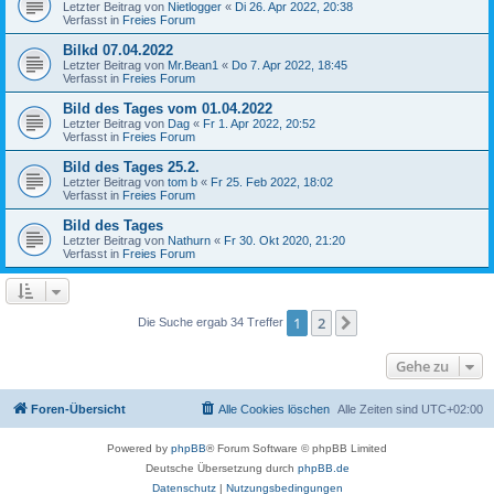
Letzter Beitrag von
Nietlogger
«
Di 26. Apr 2022, 20:38
Verfasst in
Freies Forum
Bilkd 07.04.2022
Letzter Beitrag von
Mr.Bean1
«
Do 7. Apr 2022, 18:45
Verfasst in
Freies Forum
Bild des Tages vom 01.04.2022
Letzter Beitrag von
Dag
«
Fr 1. Apr 2022, 20:52
Verfasst in
Freies Forum
Bild des Tages 25.2.
Letzter Beitrag von
tom b
«
Fr 25. Feb 2022, 18:02
Verfasst in
Freies Forum
Bild des Tages
Letzter Beitrag von
Nathurn
«
Fr 30. Okt 2020, 21:20
Verfasst in
Freies Forum
1
2
Nächste
Die Suche ergab 34 Treffer
Gehe zu
Foren-Übersicht
Alle Cookies löschen
Alle Zeiten sind
UTC+02:00
Powered by
phpBB
® Forum Software © phpBB Limited
Deutsche Übersetzung durch
phpBB.de
Datenschutz
|
Nutzungsbedingungen