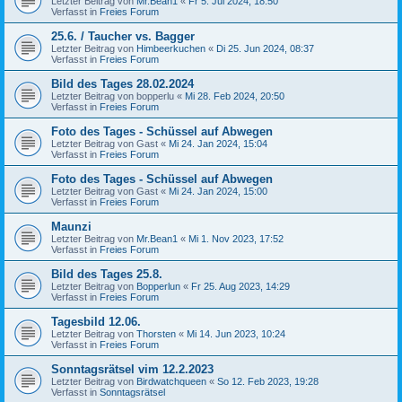
Letzter Beitrag von
Mr.Bean1
«
Fr 5. Jul 2024, 18:50
Verfasst in
Freies Forum
25.6. / Taucher vs. Bagger
Letzter Beitrag von
Himbeerkuchen
«
Di 25. Jun 2024, 08:37
Verfasst in
Freies Forum
Bild des Tages 28.02.2024
Letzter Beitrag von
bopperlu
«
Mi 28. Feb 2024, 20:50
Verfasst in
Freies Forum
Foto des Tages - Schüssel auf Abwegen
Letzter Beitrag von
Gast
«
Mi 24. Jan 2024, 15:04
Verfasst in
Freies Forum
Foto des Tages - Schüssel auf Abwegen
Letzter Beitrag von
Gast
«
Mi 24. Jan 2024, 15:00
Verfasst in
Freies Forum
Maunzi
Letzter Beitrag von
Mr.Bean1
«
Mi 1. Nov 2023, 17:52
Verfasst in
Freies Forum
Bild des Tages 25.8.
Letzter Beitrag von
Bopperlun
«
Fr 25. Aug 2023, 14:29
Verfasst in
Freies Forum
Tagesbild 12.06.
Letzter Beitrag von
Thorsten
«
Mi 14. Jun 2023, 10:24
Verfasst in
Freies Forum
Sonntagsrätsel vim 12.2.2023
Letzter Beitrag von
Birdwatchqueen
«
So 12. Feb 2023, 19:28
Verfasst in
Sonntagsrätsel