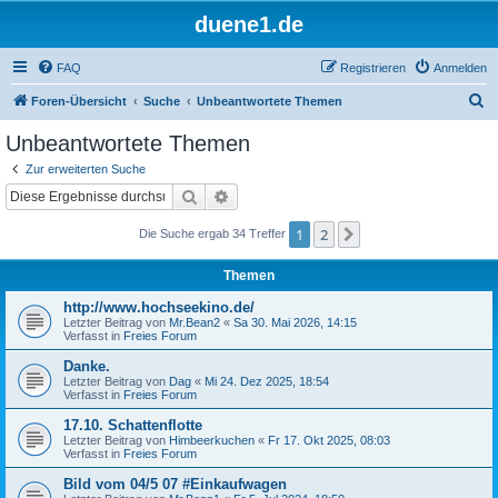
duene1.de
FAQ
Registrieren
Anmelden
S
Foren-Übersicht
Suche
Unbeantwortete Themen
u
Unbeantwortete Themen
c
Zur erweiterten Suche
h
Suche
Erweiterte Suche
e
1
2
Nächste
Die Suche ergab 34 Treffer
Themen
http://www.hochseekino.de/
Letzter Beitrag von
Mr.Bean2
«
Sa 30. Mai 2026, 14:15
Verfasst in
Freies Forum
Danke.
Letzter Beitrag von
Dag
«
Mi 24. Dez 2025, 18:54
Verfasst in
Freies Forum
17.10. Schattenflotte
Letzter Beitrag von
Himbeerkuchen
«
Fr 17. Okt 2025, 08:03
Verfasst in
Freies Forum
Bild vom 04/5 07 #Einkaufwagen