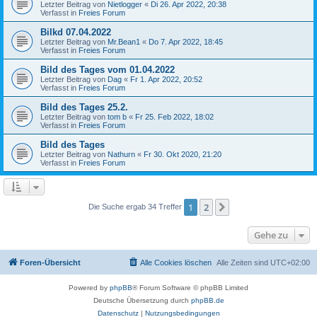
Letzter Beitrag von
Nietlogger
«
Di 26. Apr 2022, 20:38
Verfasst in
Freies Forum
Bilkd 07.04.2022
Letzter Beitrag von
Mr.Bean1
«
Do 7. Apr 2022, 18:45
Verfasst in
Freies Forum
Bild des Tages vom 01.04.2022
Letzter Beitrag von
Dag
«
Fr 1. Apr 2022, 20:52
Verfasst in
Freies Forum
Bild des Tages 25.2.
Letzter Beitrag von
tom b
«
Fr 25. Feb 2022, 18:02
Verfasst in
Freies Forum
Bild des Tages
Letzter Beitrag von
Nathurn
«
Fr 30. Okt 2020, 21:20
Verfasst in
Freies Forum
1
2
Nächste
Die Suche ergab 34 Treffer
Gehe zu
Foren-Übersicht
Alle Cookies löschen
Alle Zeiten sind
UTC+02:00
Powered by
phpBB
® Forum Software © phpBB Limited
Deutsche Übersetzung durch
phpBB.de
Datenschutz
|
Nutzungsbedingungen