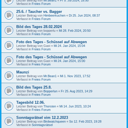
Letzter Beitrag von
Mr.Bean1
«
Fr 5. Jul 2024, 18:50
Verfasst in
Freies Forum
25.6. / Taucher vs. Bagger
Letzter Beitrag von
Himbeerkuchen
«
Di 25. Jun 2024, 08:37
Verfasst in
Freies Forum
Bild des Tages 28.02.2024
Letzter Beitrag von
bopperlu
«
Mi 28. Feb 2024, 20:50
Verfasst in
Freies Forum
Foto des Tages - Schüssel auf Abwegen
Letzter Beitrag von
Gast
«
Mi 24. Jan 2024, 15:04
Verfasst in
Freies Forum
Foto des Tages - Schüssel auf Abwegen
Letzter Beitrag von
Gast
«
Mi 24. Jan 2024, 15:00
Verfasst in
Freies Forum
Maunzi
Letzter Beitrag von
Mr.Bean1
«
Mi 1. Nov 2023, 17:52
Verfasst in
Freies Forum
Bild des Tages 25.8.
Letzter Beitrag von
Bopperlun
«
Fr 25. Aug 2023, 14:29
Verfasst in
Freies Forum
Tagesbild 12.06.
Letzter Beitrag von
Thorsten
«
Mi 14. Jun 2023, 10:24
Verfasst in
Freies Forum
Sonntagsrätsel vim 12.2.2023
Letzter Beitrag von
Birdwatchqueen
«
So 12. Feb 2023, 19:28
Verfasst in
Sonntagsrätsel