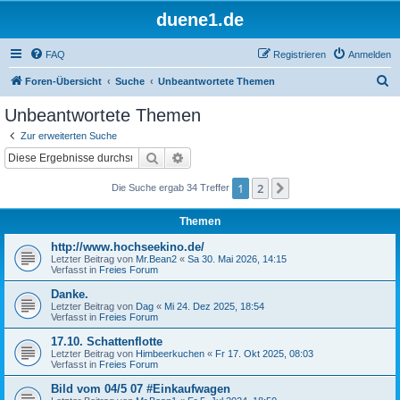
duene1.de
FAQ
Registrieren
Anmelden
S
Foren-Übersicht
Suche
Unbeantwortete Themen
u
Unbeantwortete Themen
c
Zur erweiterten Suche
h
Suche
Erweiterte Suche
e
1
2
Nächste
Die Suche ergab 34 Treffer
Themen
http://www.hochseekino.de/
Letzter Beitrag von
Mr.Bean2
«
Sa 30. Mai 2026, 14:15
Verfasst in
Freies Forum
Danke.
Letzter Beitrag von
Dag
«
Mi 24. Dez 2025, 18:54
Verfasst in
Freies Forum
17.10. Schattenflotte
Letzter Beitrag von
Himbeerkuchen
«
Fr 17. Okt 2025, 08:03
Verfasst in
Freies Forum
Bild vom 04/5 07 #Einkaufwagen