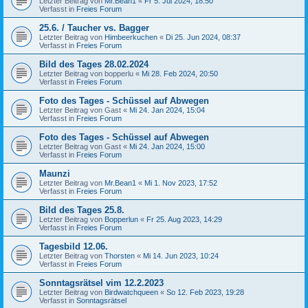
Letzter Beitrag von
Mr.Bean1
«
Fr 5. Jul 2024, 18:50
Verfasst in
Freies Forum
25.6. / Taucher vs. Bagger
Letzter Beitrag von
Himbeerkuchen
«
Di 25. Jun 2024, 08:37
Verfasst in
Freies Forum
Bild des Tages 28.02.2024
Letzter Beitrag von
bopperlu
«
Mi 28. Feb 2024, 20:50
Verfasst in
Freies Forum
Foto des Tages - Schüssel auf Abwegen
Letzter Beitrag von
Gast
«
Mi 24. Jan 2024, 15:04
Verfasst in
Freies Forum
Foto des Tages - Schüssel auf Abwegen
Letzter Beitrag von
Gast
«
Mi 24. Jan 2024, 15:00
Verfasst in
Freies Forum
Maunzi
Letzter Beitrag von
Mr.Bean1
«
Mi 1. Nov 2023, 17:52
Verfasst in
Freies Forum
Bild des Tages 25.8.
Letzter Beitrag von
Bopperlun
«
Fr 25. Aug 2023, 14:29
Verfasst in
Freies Forum
Tagesbild 12.06.
Letzter Beitrag von
Thorsten
«
Mi 14. Jun 2023, 10:24
Verfasst in
Freies Forum
Sonntagsrätsel vim 12.2.2023
Letzter Beitrag von
Birdwatchqueen
«
So 12. Feb 2023, 19:28
Verfasst in
Sonntagsrätsel