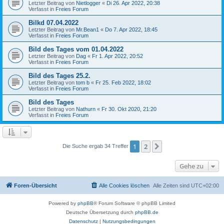
Letzter Beitrag von
Nietlogger
«
Di 26. Apr 2022, 20:38
Verfasst in
Freies Forum
Bilkd 07.04.2022
Letzter Beitrag von
Mr.Bean1
«
Do 7. Apr 2022, 18:45
Verfasst in
Freies Forum
Bild des Tages vom 01.04.2022
Letzter Beitrag von
Dag
«
Fr 1. Apr 2022, 20:52
Verfasst in
Freies Forum
Bild des Tages 25.2.
Letzter Beitrag von
tom b
«
Fr 25. Feb 2022, 18:02
Verfasst in
Freies Forum
Bild des Tages
Letzter Beitrag von
Nathurn
«
Fr 30. Okt 2020, 21:20
Verfasst in
Freies Forum
1
2
Nächste
Die Suche ergab 34 Treffer
Gehe zu
Foren-Übersicht
Alle Cookies löschen
Alle Zeiten sind
UTC+02:00
Powered by
phpBB
® Forum Software © phpBB Limited
Deutsche Übersetzung durch
phpBB.de
Datenschutz
|
Nutzungsbedingungen