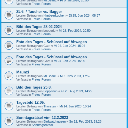
Letzter Beitrag von
Mr.Bean1
«
Fr 5. Jul 2024, 18:50
Verfasst in
Freies Forum
25.6. / Taucher vs. Bagger
Letzter Beitrag von
Himbeerkuchen
«
Di 25. Jun 2024, 08:37
Verfasst in
Freies Forum
Bild des Tages 28.02.2024
Letzter Beitrag von
bopperlu
«
Mi 28. Feb 2024, 20:50
Verfasst in
Freies Forum
Foto des Tages - Schüssel auf Abwegen
Letzter Beitrag von
Gast
«
Mi 24. Jan 2024, 15:04
Verfasst in
Freies Forum
Foto des Tages - Schüssel auf Abwegen
Letzter Beitrag von
Gast
«
Mi 24. Jan 2024, 15:00
Verfasst in
Freies Forum
Maunzi
Letzter Beitrag von
Mr.Bean1
«
Mi 1. Nov 2023, 17:52
Verfasst in
Freies Forum
Bild des Tages 25.8.
Letzter Beitrag von
Bopperlun
«
Fr 25. Aug 2023, 14:29
Verfasst in
Freies Forum
Tagesbild 12.06.
Letzter Beitrag von
Thorsten
«
Mi 14. Jun 2023, 10:24
Verfasst in
Freies Forum
Sonntagsrätsel vim 12.2.2023
Letzter Beitrag von
Birdwatchqueen
«
So 12. Feb 2023, 19:28
Verfasst in
Sonntagsrätsel