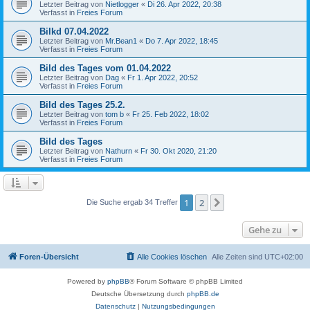
Letzter Beitrag von
Nietlogger
«
Di 26. Apr 2022, 20:38
Verfasst in
Freies Forum
Bilkd 07.04.2022
Letzter Beitrag von
Mr.Bean1
«
Do 7. Apr 2022, 18:45
Verfasst in
Freies Forum
Bild des Tages vom 01.04.2022
Letzter Beitrag von
Dag
«
Fr 1. Apr 2022, 20:52
Verfasst in
Freies Forum
Bild des Tages 25.2.
Letzter Beitrag von
tom b
«
Fr 25. Feb 2022, 18:02
Verfasst in
Freies Forum
Bild des Tages
Letzter Beitrag von
Nathurn
«
Fr 30. Okt 2020, 21:20
Verfasst in
Freies Forum
1
2
Nächste
Die Suche ergab 34 Treffer
Gehe zu
Foren-Übersicht
Alle Cookies löschen
Alle Zeiten sind
UTC+02:00
Powered by
phpBB
® Forum Software © phpBB Limited
Deutsche Übersetzung durch
phpBB.de
Datenschutz
|
Nutzungsbedingungen