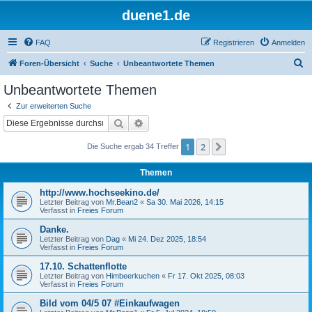
duene1.de
FAQ
Registrieren
Anmelden
S
Foren-Übersicht
Suche
Unbeantwortete Themen
u
Unbeantwortete Themen
c
Zur erweiterten Suche
h
Suche
Erweiterte Suche
e
1
2
Nächste
Die Suche ergab 34 Treffer
Themen
http://www.hochseekino.de/
Letzter Beitrag von
Mr.Bean2
«
Sa 30. Mai 2026, 14:15
Verfasst in
Freies Forum
Danke.
Letzter Beitrag von
Dag
«
Mi 24. Dez 2025, 18:54
Verfasst in
Freies Forum
17.10. Schattenflotte
Letzter Beitrag von
Himbeerkuchen
«
Fr 17. Okt 2025, 08:03
Verfasst in
Freies Forum
Bild vom 04/5 07 #Einkaufwagen