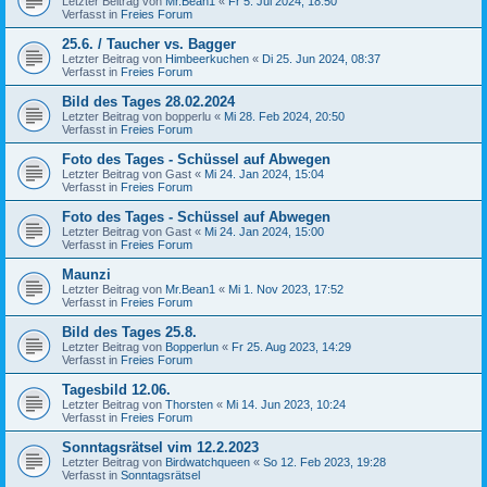
Letzter Beitrag von
Mr.Bean1
«
Fr 5. Jul 2024, 18:50
Verfasst in
Freies Forum
25.6. / Taucher vs. Bagger
Letzter Beitrag von
Himbeerkuchen
«
Di 25. Jun 2024, 08:37
Verfasst in
Freies Forum
Bild des Tages 28.02.2024
Letzter Beitrag von
bopperlu
«
Mi 28. Feb 2024, 20:50
Verfasst in
Freies Forum
Foto des Tages - Schüssel auf Abwegen
Letzter Beitrag von
Gast
«
Mi 24. Jan 2024, 15:04
Verfasst in
Freies Forum
Foto des Tages - Schüssel auf Abwegen
Letzter Beitrag von
Gast
«
Mi 24. Jan 2024, 15:00
Verfasst in
Freies Forum
Maunzi
Letzter Beitrag von
Mr.Bean1
«
Mi 1. Nov 2023, 17:52
Verfasst in
Freies Forum
Bild des Tages 25.8.
Letzter Beitrag von
Bopperlun
«
Fr 25. Aug 2023, 14:29
Verfasst in
Freies Forum
Tagesbild 12.06.
Letzter Beitrag von
Thorsten
«
Mi 14. Jun 2023, 10:24
Verfasst in
Freies Forum
Sonntagsrätsel vim 12.2.2023
Letzter Beitrag von
Birdwatchqueen
«
So 12. Feb 2023, 19:28
Verfasst in
Sonntagsrätsel