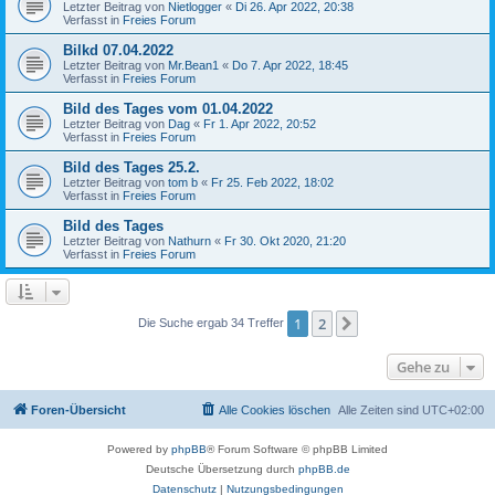
Letzter Beitrag von
Nietlogger
«
Di 26. Apr 2022, 20:38
Verfasst in
Freies Forum
Bilkd 07.04.2022
Letzter Beitrag von
Mr.Bean1
«
Do 7. Apr 2022, 18:45
Verfasst in
Freies Forum
Bild des Tages vom 01.04.2022
Letzter Beitrag von
Dag
«
Fr 1. Apr 2022, 20:52
Verfasst in
Freies Forum
Bild des Tages 25.2.
Letzter Beitrag von
tom b
«
Fr 25. Feb 2022, 18:02
Verfasst in
Freies Forum
Bild des Tages
Letzter Beitrag von
Nathurn
«
Fr 30. Okt 2020, 21:20
Verfasst in
Freies Forum
1
2
Nächste
Die Suche ergab 34 Treffer
Gehe zu
Foren-Übersicht
Alle Cookies löschen
Alle Zeiten sind
UTC+02:00
Powered by
phpBB
® Forum Software © phpBB Limited
Deutsche Übersetzung durch
phpBB.de
Datenschutz
|
Nutzungsbedingungen