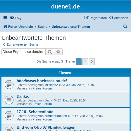
duene1.de
FAQ
Registrieren
Anmelden
S
Foren-Übersicht
Suche
Unbeantwortete Themen
u
Unbeantwortete Themen
c
Zur erweiterten Suche
h
Suche
Erweiterte Suche
e
1
2
Nächste
Die Suche ergab 34 Treffer
Themen
http://www.hochseekino.de/
Letzter Beitrag von
Mr.Bean2
«
Sa 30. Mai 2026, 14:15
Verfasst in
Freies Forum
Danke.
Letzter Beitrag von
Dag
«
Mi 24. Dez 2025, 18:54
Verfasst in
Freies Forum
17.10. Schattenflotte
Letzter Beitrag von
Himbeerkuchen
«
Fr 17. Okt 2025, 08:03
Verfasst in
Freies Forum
Bild vom 04/5 07 #Einkaufwagen