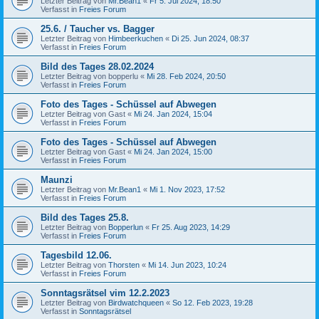
Letzter Beitrag von
Mr.Bean1
«
Fr 5. Jul 2024, 18:50
Verfasst in
Freies Forum
25.6. / Taucher vs. Bagger
Letzter Beitrag von
Himbeerkuchen
«
Di 25. Jun 2024, 08:37
Verfasst in
Freies Forum
Bild des Tages 28.02.2024
Letzter Beitrag von
bopperlu
«
Mi 28. Feb 2024, 20:50
Verfasst in
Freies Forum
Foto des Tages - Schüssel auf Abwegen
Letzter Beitrag von
Gast
«
Mi 24. Jan 2024, 15:04
Verfasst in
Freies Forum
Foto des Tages - Schüssel auf Abwegen
Letzter Beitrag von
Gast
«
Mi 24. Jan 2024, 15:00
Verfasst in
Freies Forum
Maunzi
Letzter Beitrag von
Mr.Bean1
«
Mi 1. Nov 2023, 17:52
Verfasst in
Freies Forum
Bild des Tages 25.8.
Letzter Beitrag von
Bopperlun
«
Fr 25. Aug 2023, 14:29
Verfasst in
Freies Forum
Tagesbild 12.06.
Letzter Beitrag von
Thorsten
«
Mi 14. Jun 2023, 10:24
Verfasst in
Freies Forum
Sonntagsrätsel vim 12.2.2023
Letzter Beitrag von
Birdwatchqueen
«
So 12. Feb 2023, 19:28
Verfasst in
Sonntagsrätsel