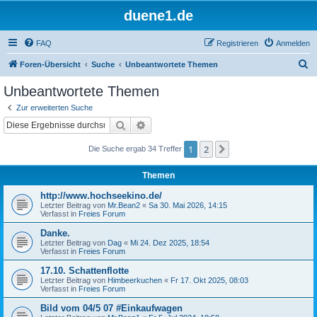
duene1.de
FAQ
Registrieren
Anmelden
S
Foren-Übersicht
Suche
Unbeantwortete Themen
u
Unbeantwortete Themen
c
Zur erweiterten Suche
h
Suche
Erweiterte Suche
e
1
2
Nächste
Die Suche ergab 34 Treffer
Themen
http://www.hochseekino.de/
Letzter Beitrag von
Mr.Bean2
«
Sa 30. Mai 2026, 14:15
Verfasst in
Freies Forum
Danke.
Letzter Beitrag von
Dag
«
Mi 24. Dez 2025, 18:54
Verfasst in
Freies Forum
17.10. Schattenflotte
Letzter Beitrag von
Himbeerkuchen
«
Fr 17. Okt 2025, 08:03
Verfasst in
Freies Forum
Bild vom 04/5 07 #Einkaufwagen