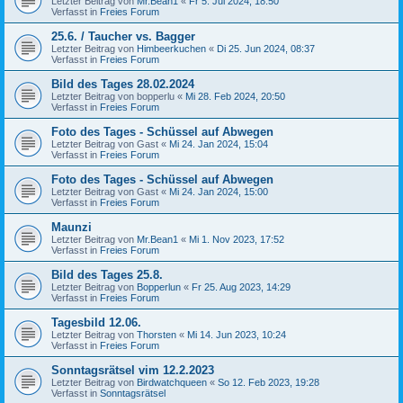
Letzter Beitrag von
Mr.Bean1
«
Fr 5. Jul 2024, 18:50
Verfasst in
Freies Forum
25.6. / Taucher vs. Bagger
Letzter Beitrag von
Himbeerkuchen
«
Di 25. Jun 2024, 08:37
Verfasst in
Freies Forum
Bild des Tages 28.02.2024
Letzter Beitrag von
bopperlu
«
Mi 28. Feb 2024, 20:50
Verfasst in
Freies Forum
Foto des Tages - Schüssel auf Abwegen
Letzter Beitrag von
Gast
«
Mi 24. Jan 2024, 15:04
Verfasst in
Freies Forum
Foto des Tages - Schüssel auf Abwegen
Letzter Beitrag von
Gast
«
Mi 24. Jan 2024, 15:00
Verfasst in
Freies Forum
Maunzi
Letzter Beitrag von
Mr.Bean1
«
Mi 1. Nov 2023, 17:52
Verfasst in
Freies Forum
Bild des Tages 25.8.
Letzter Beitrag von
Bopperlun
«
Fr 25. Aug 2023, 14:29
Verfasst in
Freies Forum
Tagesbild 12.06.
Letzter Beitrag von
Thorsten
«
Mi 14. Jun 2023, 10:24
Verfasst in
Freies Forum
Sonntagsrätsel vim 12.2.2023
Letzter Beitrag von
Birdwatchqueen
«
So 12. Feb 2023, 19:28
Verfasst in
Sonntagsrätsel