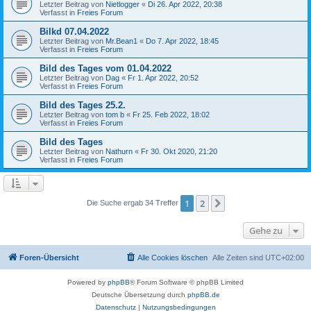
Letzter Beitrag von
Nietlogger
«
Di 26. Apr 2022, 20:38
Verfasst in
Freies Forum
Bilkd 07.04.2022
Letzter Beitrag von
Mr.Bean1
«
Do 7. Apr 2022, 18:45
Verfasst in
Freies Forum
Bild des Tages vom 01.04.2022
Letzter Beitrag von
Dag
«
Fr 1. Apr 2022, 20:52
Verfasst in
Freies Forum
Bild des Tages 25.2.
Letzter Beitrag von
tom b
«
Fr 25. Feb 2022, 18:02
Verfasst in
Freies Forum
Bild des Tages
Letzter Beitrag von
Nathurn
«
Fr 30. Okt 2020, 21:20
Verfasst in
Freies Forum
1
2
Nächste
Die Suche ergab 34 Treffer
Gehe zu
Foren-Übersicht
Alle Cookies löschen
Alle Zeiten sind
UTC+02:00
Powered by
phpBB
® Forum Software © phpBB Limited
Deutsche Übersetzung durch
phpBB.de
Datenschutz
|
Nutzungsbedingungen