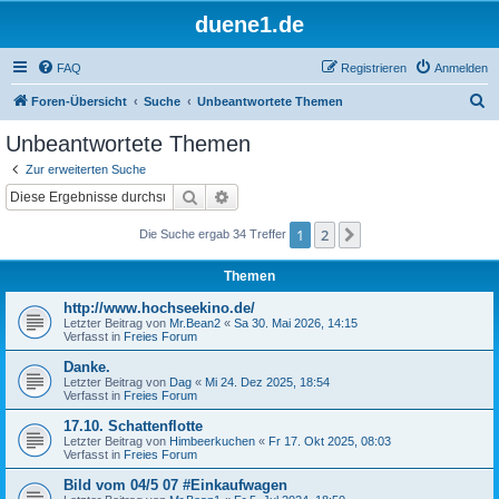
duene1.de
FAQ
Registrieren
Anmelden
S
Foren-Übersicht
Suche
Unbeantwortete Themen
u
Unbeantwortete Themen
c
Zur erweiterten Suche
h
Suche
Erweiterte Suche
e
1
2
Nächste
Die Suche ergab 34 Treffer
Themen
http://www.hochseekino.de/
Letzter Beitrag von
Mr.Bean2
«
Sa 30. Mai 2026, 14:15
Verfasst in
Freies Forum
Danke.
Letzter Beitrag von
Dag
«
Mi 24. Dez 2025, 18:54
Verfasst in
Freies Forum
17.10. Schattenflotte
Letzter Beitrag von
Himbeerkuchen
«
Fr 17. Okt 2025, 08:03
Verfasst in
Freies Forum
Bild vom 04/5 07 #Einkaufwagen