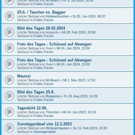
Letzter Beitrag von
Mr.Bean1
«
Fr 5. Jul 2024, 18:50
Verfasst in
Freies Forum
25.6. / Taucher vs. Bagger
Letzter Beitrag von
Himbeerkuchen
«
Di 25. Jun 2024, 08:37
Verfasst in
Freies Forum
Bild des Tages 28.02.2024
Letzter Beitrag von
bopperlu
«
Mi 28. Feb 2024, 20:50
Verfasst in
Freies Forum
Foto des Tages - Schüssel auf Abwegen
Letzter Beitrag von
Gast
«
Mi 24. Jan 2024, 15:04
Verfasst in
Freies Forum
Foto des Tages - Schüssel auf Abwegen
Letzter Beitrag von
Gast
«
Mi 24. Jan 2024, 15:00
Verfasst in
Freies Forum
Maunzi
Letzter Beitrag von
Mr.Bean1
«
Mi 1. Nov 2023, 17:52
Verfasst in
Freies Forum
Bild des Tages 25.8.
Letzter Beitrag von
Bopperlun
«
Fr 25. Aug 2023, 14:29
Verfasst in
Freies Forum
Tagesbild 12.06.
Letzter Beitrag von
Thorsten
«
Mi 14. Jun 2023, 10:24
Verfasst in
Freies Forum
Sonntagsrätsel vim 12.2.2023
Letzter Beitrag von
Birdwatchqueen
«
So 12. Feb 2023, 19:28
Verfasst in
Sonntagsrätsel