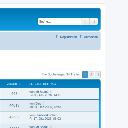
Suche
Erweiterte Suche
Registrieren
Anmelden
1
2
Nächste
Die Suche ergab 34 Treffer
ZUGRIFFE
LETZTER BEITRAG
L
von
Mr.Bean2
Z
668
e
Sa 30. Mai 2026, 14:15
t
u
z
L
von
Dag
Z
44013
t
e
Mi 24. Dez 2025, 18:54
g
e
t
r
u
z
L
von
Himbeerkuchen
r
B
Z
42632
t
e
Fr 17. Okt 2025, 08:03
e
g
e
t
i
i
r
u
z
t
L
von
Mr.Bean1
r
B