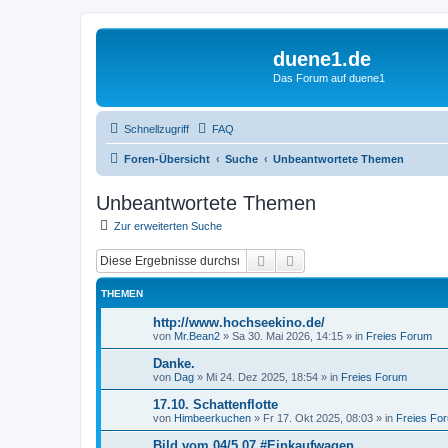
duene1.de
Das Forum auf duene1
Schnellzugriff
FAQ
Foren-Übersicht
Suche
Unbeantwortete Themen
Unbeantwortete Themen
Zur erweiterten Suche
Suche
Erweiterte Suche
THEMEN
http://www.hochseekino.de/
von
Mr.Bean2
»
Sa 30. Mai 2026, 14:15
» in
Freies Forum
Danke.
von
Dag
»
Mi 24. Dez 2025, 18:54
» in
Freies Forum
17.10. Schattenflotte
von
Himbeerkuchen
»
Fr 17. Okt 2025, 08:03
» in
Freies Fo
Bild vom 04/5 07 #Einkaufwagen