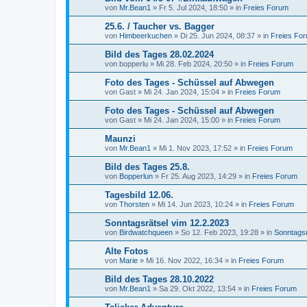
von
Mr.Bean1
»
Fr 5. Jul 2024, 18:50
» in
Freies Forum
25.6. / Taucher vs. Bagger
von
Himbeerkuchen
»
Di 25. Jun 2024, 08:37
» in
Freies Fo
Bild des Tages 28.02.2024
von
bopperlu
»
Mi 28. Feb 2024, 20:50
» in
Freies Forum
Foto des Tages - Schüssel auf Abwegen
von
Gast
»
Mi 24. Jan 2024, 15:04
» in
Freies Forum
Foto des Tages - Schüssel auf Abwegen
von
Gast
»
Mi 24. Jan 2024, 15:00
» in
Freies Forum
Maunzi
von
Mr.Bean1
»
Mi 1. Nov 2023, 17:52
» in
Freies Forum
Bild des Tages 25.8.
von
Bopperlun
»
Fr 25. Aug 2023, 14:29
» in
Freies Forum
Tagesbild 12.06.
von
Thorsten
»
Mi 14. Jun 2023, 10:24
» in
Freies Forum
Sonntagsrätsel vim 12.2.2023
von
Birdwatchqueen
»
So 12. Feb 2023, 19:28
» in
Sonntagsr
Alte Fotos
von
Marie
»
Mi 16. Nov 2022, 16:34
» in
Freies Forum
Bild des Tages 28.10.2022
von
Mr.Bean1
»
Sa 29. Okt 2022, 13:54
» in
Freies Forum