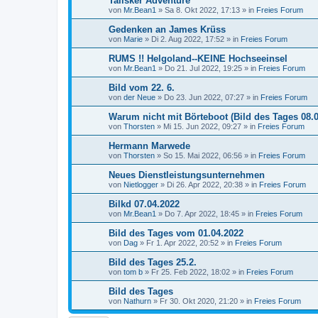
Talisker Adventure
von
Mr.Bean1
»
Sa 8. Okt 2022, 17:13
» in
Freies Forum
Gedenken an James Krüss
von
Marie
»
Di 2. Aug 2022, 17:52
» in
Freies Forum
RUMS !! Helgoland--KEINE Hochseeinsel
von
Mr.Bean1
»
Do 21. Jul 2022, 19:25
» in
Freies Forum
Bild vom 22. 6.
von
der Neue
»
Do 23. Jun 2022, 07:27
» in
Freies Forum
Warum nicht mit Börteboot (Bild des Tages 08.0
von
Thorsten
»
Mi 15. Jun 2022, 09:27
» in
Freies Forum
Hermann Marwede
von
Thorsten
»
So 15. Mai 2022, 06:56
» in
Freies Forum
Neues Dienstleistungsunternehmen
von
Nietlogger
»
Di 26. Apr 2022, 20:38
» in
Freies Forum
Bilkd 07.04.2022
von
Mr.Bean1
»
Do 7. Apr 2022, 18:45
» in
Freies Forum
Bild des Tages vom 01.04.2022
von
Dag
»
Fr 1. Apr 2022, 20:52
» in
Freies Forum
Bild des Tages 25.2.
von
tom b
»
Fr 25. Feb 2022, 18:02
» in
Freies Forum
Bild des Tages
von
Nathurn
»
Fr 30. Okt 2020, 21:20
» in
Freies Forum