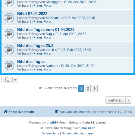
Letzter Beitrag von
Nietlogger
«
Di 26. Apr 2022, 20:38
Verfasst in
Freies Forum
Bilkd 07.04.2022
Letzter Beitrag von
Mr.Bean1
«
Do 7. Apr 2022, 18:45
Verfasst in
Freies Forum
Bild des Tages vom 01.04.2022
Letzter Beitrag von
Dag
«
Fr 1. Apr 2022, 20:52
Verfasst in
Freies Forum
Bild des Tages 25.2.
Letzter Beitrag von
tom b
«
Fr 25. Feb 2022, 18:02
Verfasst in
Freies Forum
Bild des Tages
Letzter Beitrag von
Nathurn
«
Fr 30. Okt 2020, 21:20
Verfasst in
Freies Forum
1
2
Nächste
Die Suche ergab 34 Treffer
Gehe zu
Foren-Übersicht
Alle Cookies löschen
Alle Zeiten sind
UTC+02:00
Powered by
phpBB
® Forum Software © phpBB Limited
Deutsche Übersetzung durch
phpBB.de
Datenschutz
|
Nutzungsbedingungen