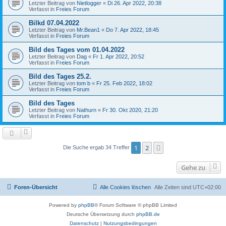
Letzter Beitrag von
Nietlogger
«
Di 26. Apr 2022, 20:38
Verfasst in
Freies Forum
Bilkd 07.04.2022
Letzter Beitrag von
Mr.Bean1
«
Do 7. Apr 2022, 18:45
Verfasst in
Freies Forum
Bild des Tages vom 01.04.2022
Letzter Beitrag von
Dag
«
Fr 1. Apr 2022, 20:52
Verfasst in
Freies Forum
Bild des Tages 25.2.
Letzter Beitrag von
tom b
«
Fr 25. Feb 2022, 18:02
Verfasst in
Freies Forum
Bild des Tages
Letzter Beitrag von
Nathurn
«
Fr 30. Okt 2020, 21:20
Verfasst in
Freies Forum
1
2
Nächste
Die Suche ergab 34 Treffer
Gehe zu
Foren-Übersicht
Alle Cookies löschen
Alle Zeiten sind
UTC+02:00
Powered by
phpBB
® Forum Software © phpBB Limited
Deutsche Übersetzung durch
phpBB.de
Datenschutz
|
Nutzungsbedingungen