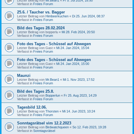
Letzter Beitrag von
Mr.Bean1
«
Fr 5. Jul 2024, 18:50
Verfasst in
Freies Forum
25.6. / Taucher vs. Bagger
Letzter Beitrag von
Himbeerkuchen
«
Di 25. Jun 2024, 08:37
Verfasst in
Freies Forum
Bild des Tages 28.02.2024
Letzter Beitrag von
bopperlu
«
Mi 28. Feb 2024, 20:50
Verfasst in
Freies Forum
Foto des Tages - Schüssel auf Abwegen
Letzter Beitrag von
Gast
«
Mi 24. Jan 2024, 15:04
Verfasst in
Freies Forum
Foto des Tages - Schüssel auf Abwegen
Letzter Beitrag von
Gast
«
Mi 24. Jan 2024, 15:00
Verfasst in
Freies Forum
Maunzi
Letzter Beitrag von
Mr.Bean1
«
Mi 1. Nov 2023, 17:52
Verfasst in
Freies Forum
Bild des Tages 25.8.
Letzter Beitrag von
Bopperlun
«
Fr 25. Aug 2023, 14:29
Verfasst in
Freies Forum
Tagesbild 12.06.
Letzter Beitrag von
Thorsten
«
Mi 14. Jun 2023, 10:24
Verfasst in
Freies Forum
Sonntagsrätsel vim 12.2.2023
Letzter Beitrag von
Birdwatchqueen
«
So 12. Feb 2023, 19:28
Verfasst in
Sonntagsrätsel