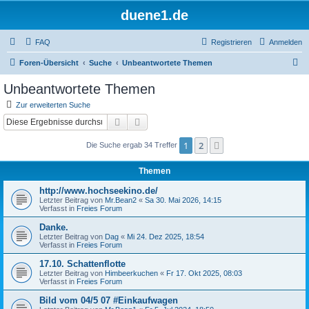
duene1.de
FAQ
Registrieren
Anmelden
S
Foren-Übersicht
Suche
Unbeantwortete Themen
u
Unbeantwortete Themen
c
Zur erweiterten Suche
h
Suche
Erweiterte Suche
e
1
2
Nächste
Die Suche ergab 34 Treffer
Themen
http://www.hochseekino.de/
Letzter Beitrag von
Mr.Bean2
«
Sa 30. Mai 2026, 14:15
Verfasst in
Freies Forum
Danke.
Letzter Beitrag von
Dag
«
Mi 24. Dez 2025, 18:54
Verfasst in
Freies Forum
17.10. Schattenflotte
Letzter Beitrag von
Himbeerkuchen
«
Fr 17. Okt 2025, 08:03
Verfasst in
Freies Forum
Bild vom 04/5 07 #Einkaufwagen