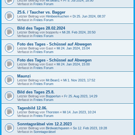
Letzter Beitrag von
Mr.Bean1
«
Fr 5. Jul 2024, 18:50
Verfasst in
Freies Forum
25.6. / Taucher vs. Bagger
Letzter Beitrag von
Himbeerkuchen
«
Di 25. Jun 2024, 08:37
Verfasst in
Freies Forum
Bild des Tages 28.02.2024
Letzter Beitrag von
bopperlu
«
Mi 28. Feb 2024, 20:50
Verfasst in
Freies Forum
Foto des Tages - Schüssel auf Abwegen
Letzter Beitrag von
Gast
«
Mi 24. Jan 2024, 15:04
Verfasst in
Freies Forum
Foto des Tages - Schüssel auf Abwegen
Letzter Beitrag von
Gast
«
Mi 24. Jan 2024, 15:00
Verfasst in
Freies Forum
Maunzi
Letzter Beitrag von
Mr.Bean1
«
Mi 1. Nov 2023, 17:52
Verfasst in
Freies Forum
Bild des Tages 25.8.
Letzter Beitrag von
Bopperlun
«
Fr 25. Aug 2023, 14:29
Verfasst in
Freies Forum
Tagesbild 12.06.
Letzter Beitrag von
Thorsten
«
Mi 14. Jun 2023, 10:24
Verfasst in
Freies Forum
Sonntagsrätsel vim 12.2.2023
Letzter Beitrag von
Birdwatchqueen
«
So 12. Feb 2023, 19:28
Verfasst in
Sonntagsrätsel