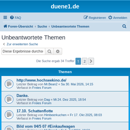
duene1.de
FAQ
Registrieren
Anmelden
S
Foren-Übersicht
Suche
Unbeantwortete Themen
u
Unbeantwortete Themen
c
Zur erweiterten Suche
h
Suche
Erweiterte Suche
e
1
2
Nächste
Die Suche ergab 34 Treffer
Themen
http://www.hochseekino.de/
Letzter Beitrag von
Mr.Bean2
«
Sa 30. Mai 2026, 14:15
Verfasst in
Freies Forum
Danke.
Letzter Beitrag von
Dag
«
Mi 24. Dez 2025, 18:54
Verfasst in
Freies Forum
17.10. Schattenflotte
Letzter Beitrag von
Himbeerkuchen
«
Fr 17. Okt 2025, 08:03
Verfasst in
Freies Forum
Bild vom 04/5 07 #Einkaufwagen