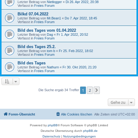
Letzter Beitrag von
Nietlogger
«
Di 26. Apr 2022, 20:38
Verfasst in
Freies Forum
Bilkd 07.04.2022
Letzter Beitrag von
Mr.Bean1
«
Do 7. Apr 2022, 18:45
Verfasst in
Freies Forum
Bild des Tages vom 01.04.2022
Letzter Beitrag von
Dag
«
Fr 1. Apr 2022, 20:52
Verfasst in
Freies Forum
Bild des Tages 25.2.
Letzter Beitrag von
tom b
«
Fr 25. Feb 2022, 18:02
Verfasst in
Freies Forum
Bild des Tages
Letzter Beitrag von
Nathurn
«
Fr 30. Okt 2020, 21:20
Verfasst in
Freies Forum
1
2
Nächste
Die Suche ergab 34 Treffer
Gehe zu
Foren-Übersicht
Alle Cookies löschen
Alle Zeiten sind
UTC+02:00
Powered by
phpBB
® Forum Software © phpBB Limited
Deutsche Übersetzung durch
phpBB.de
Datenschutz
|
Nutzungsbedingungen