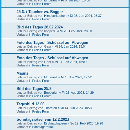
Letzter Beitrag von
Mr.Bean1
«
Fr 5. Jul 2024, 18:50
Verfasst in
Freies Forum
25.6. / Taucher vs. Bagger
Letzter Beitrag von
Himbeerkuchen
«
Di 25. Jun 2024, 08:37
Verfasst in
Freies Forum
Bild des Tages 28.02.2024
Letzter Beitrag von
bopperlu
«
Mi 28. Feb 2024, 20:50
Verfasst in
Freies Forum
Foto des Tages - Schüssel auf Abwegen
Letzter Beitrag von
Gast
«
Mi 24. Jan 2024, 15:04
Verfasst in
Freies Forum
Foto des Tages - Schüssel auf Abwegen
Letzter Beitrag von
Gast
«
Mi 24. Jan 2024, 15:00
Verfasst in
Freies Forum
Maunzi
Letzter Beitrag von
Mr.Bean1
«
Mi 1. Nov 2023, 17:52
Verfasst in
Freies Forum
Bild des Tages 25.8.
Letzter Beitrag von
Bopperlun
«
Fr 25. Aug 2023, 14:29
Verfasst in
Freies Forum
Tagesbild 12.06.
Letzter Beitrag von
Thorsten
«
Mi 14. Jun 2023, 10:24
Verfasst in
Freies Forum
Sonntagsrätsel vim 12.2.2023
Letzter Beitrag von
Birdwatchqueen
«
So 12. Feb 2023, 19:28
Verfasst in
Sonntagsrätsel