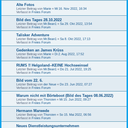
Alte Fotos
Letzter Beitrag von
Marie
«
Mi 16. Nov 2022, 16:34
Verfasst in
Freies Forum
Bild des Tages 28.10.2022
Letzter Beitrag von
Mr.Bean1
«
Sa 29. Okt 2022, 13:54
Verfasst in
Freies Forum
Talisker Adventure
Letzter Beitrag von
Mr.Bean1
«
Sa 8. Okt 2022, 17:13
Verfasst in
Freies Forum
Gedenken an James Krüss
Letzter Beitrag von
Marie
«
Di 2. Aug 2022, 17:52
Verfasst in
Freies Forum
RUMS !! Helgoland--KEINE Hochseeinsel
Letzter Beitrag von
Mr.Bean1
«
Do 21. Jul 2022, 19:25
Verfasst in
Freies Forum
Bild vom 22. 6.
Letzter Beitrag von
der Neue
«
Do 23. Jun 2022, 07:27
Verfasst in
Freies Forum
Warum nicht mit Börteboot (Bild des Tages 08.06.2022)
Letzter Beitrag von
Thorsten
«
Mi 15. Jun 2022, 09:27
Verfasst in
Freies Forum
Hermann Marwede
Letzter Beitrag von
Thorsten
«
So 15. Mai 2022, 06:56
Verfasst in
Freies Forum
Neues Dienstleistungsunternehmen