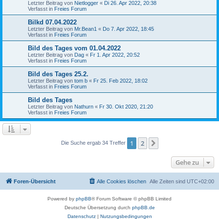
Letzter Beitrag von
Nietlogger
«
Di 26. Apr 2022, 20:38
Verfasst in
Freies Forum
Bilkd 07.04.2022
Letzter Beitrag von
Mr.Bean1
«
Do 7. Apr 2022, 18:45
Verfasst in
Freies Forum
Bild des Tages vom 01.04.2022
Letzter Beitrag von
Dag
«
Fr 1. Apr 2022, 20:52
Verfasst in
Freies Forum
Bild des Tages 25.2.
Letzter Beitrag von
tom b
«
Fr 25. Feb 2022, 18:02
Verfasst in
Freies Forum
Bild des Tages
Letzter Beitrag von
Nathurn
«
Fr 30. Okt 2020, 21:20
Verfasst in
Freies Forum
1
2
Nächste
Die Suche ergab 34 Treffer
Gehe zu
Foren-Übersicht
Alle Cookies löschen
Alle Zeiten sind
UTC+02:00
Powered by
phpBB
® Forum Software © phpBB Limited
Deutsche Übersetzung durch
phpBB.de
Datenschutz
|
Nutzungsbedingungen