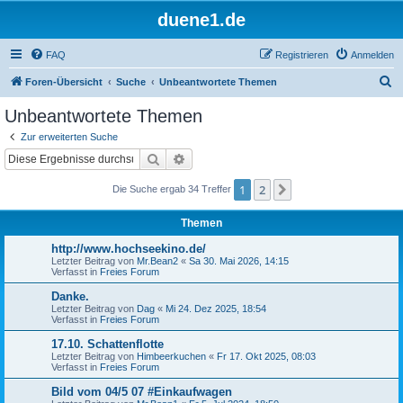
duene1.de
FAQ
Registrieren
Anmelden
S
Foren-Übersicht
Suche
Unbeantwortete Themen
u
Unbeantwortete Themen
c
Zur erweiterten Suche
h
Suche
Erweiterte Suche
e
1
2
Nächste
Die Suche ergab 34 Treffer
Themen
http://www.hochseekino.de/
Letzter Beitrag von
Mr.Bean2
«
Sa 30. Mai 2026, 14:15
Verfasst in
Freies Forum
Danke.
Letzter Beitrag von
Dag
«
Mi 24. Dez 2025, 18:54
Verfasst in
Freies Forum
17.10. Schattenflotte
Letzter Beitrag von
Himbeerkuchen
«
Fr 17. Okt 2025, 08:03
Verfasst in
Freies Forum
Bild vom 04/5 07 #Einkaufwagen