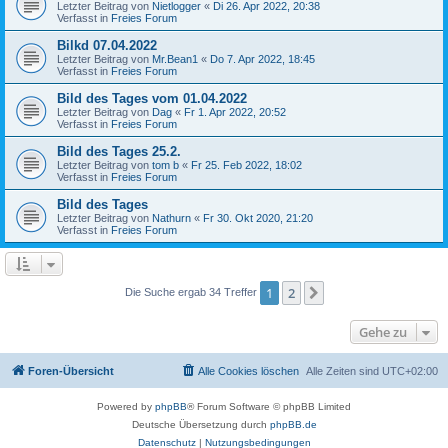
Letzter Beitrag von
Nietlogger
«
Di 26. Apr 2022, 20:38
Verfasst in
Freies Forum
Bilkd 07.04.2022
Letzter Beitrag von
Mr.Bean1
«
Do 7. Apr 2022, 18:45
Verfasst in
Freies Forum
Bild des Tages vom 01.04.2022
Letzter Beitrag von
Dag
«
Fr 1. Apr 2022, 20:52
Verfasst in
Freies Forum
Bild des Tages 25.2.
Letzter Beitrag von
tom b
«
Fr 25. Feb 2022, 18:02
Verfasst in
Freies Forum
Bild des Tages
Letzter Beitrag von
Nathurn
«
Fr 30. Okt 2020, 21:20
Verfasst in
Freies Forum
1
2
Nächste
Die Suche ergab 34 Treffer
Gehe zu
Foren-Übersicht
Alle Cookies löschen
Alle Zeiten sind
UTC+02:00
Powered by
phpBB
® Forum Software © phpBB Limited
Deutsche Übersetzung durch
phpBB.de
Datenschutz
|
Nutzungsbedingungen