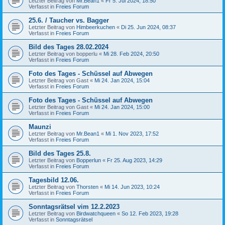
Letzter Beitrag von
Mr.Bean1
«
Fr 5. Jul 2024, 18:50
Verfasst in
Freies Forum
25.6. / Taucher vs. Bagger
Letzter Beitrag von
Himbeerkuchen
«
Di 25. Jun 2024, 08:37
Verfasst in
Freies Forum
Bild des Tages 28.02.2024
Letzter Beitrag von
bopperlu
«
Mi 28. Feb 2024, 20:50
Verfasst in
Freies Forum
Foto des Tages - Schüssel auf Abwegen
Letzter Beitrag von
Gast
«
Mi 24. Jan 2024, 15:04
Verfasst in
Freies Forum
Foto des Tages - Schüssel auf Abwegen
Letzter Beitrag von
Gast
«
Mi 24. Jan 2024, 15:00
Verfasst in
Freies Forum
Maunzi
Letzter Beitrag von
Mr.Bean1
«
Mi 1. Nov 2023, 17:52
Verfasst in
Freies Forum
Bild des Tages 25.8.
Letzter Beitrag von
Bopperlun
«
Fr 25. Aug 2023, 14:29
Verfasst in
Freies Forum
Tagesbild 12.06.
Letzter Beitrag von
Thorsten
«
Mi 14. Jun 2023, 10:24
Verfasst in
Freies Forum
Sonntagsrätsel vim 12.2.2023
Letzter Beitrag von
Birdwatchqueen
«
So 12. Feb 2023, 19:28
Verfasst in
Sonntagsrätsel