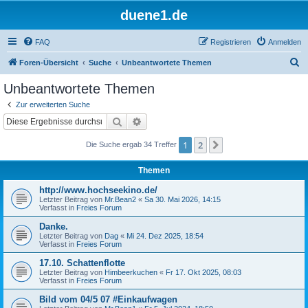
duene1.de
FAQ
Registrieren
Anmelden
S
Foren-Übersicht
Suche
Unbeantwortete Themen
u
Unbeantwortete Themen
c
Zur erweiterten Suche
h
Suche
Erweiterte Suche
e
1
2
Nächste
Die Suche ergab 34 Treffer
Themen
http://www.hochseekino.de/
Letzter Beitrag von
Mr.Bean2
«
Sa 30. Mai 2026, 14:15
Verfasst in
Freies Forum
Danke.
Letzter Beitrag von
Dag
«
Mi 24. Dez 2025, 18:54
Verfasst in
Freies Forum
17.10. Schattenflotte
Letzter Beitrag von
Himbeerkuchen
«
Fr 17. Okt 2025, 08:03
Verfasst in
Freies Forum
Bild vom 04/5 07 #Einkaufwagen