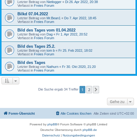
Letzter Beitrag von
Nietlogger
«
Di 26. Apr 2022, 20:38
Verfasst in
Freies Forum
Bilkd 07.04.2022
Letzter Beitrag von
Mr.Bean1
«
Do 7. Apr 2022, 18:45
Verfasst in
Freies Forum
Bild des Tages vom 01.04.2022
Letzter Beitrag von
Dag
«
Fr 1. Apr 2022, 20:52
Verfasst in
Freies Forum
Bild des Tages 25.2.
Letzter Beitrag von
tom b
«
Fr 25. Feb 2022, 18:02
Verfasst in
Freies Forum
Bild des Tages
Letzter Beitrag von
Nathurn
«
Fr 30. Okt 2020, 21:20
Verfasst in
Freies Forum
1
2
Nächste
Die Suche ergab 34 Treffer
Gehe zu
Foren-Übersicht
Alle Cookies löschen
Alle Zeiten sind
UTC+02:00
Powered by
phpBB
® Forum Software © phpBB Limited
Deutsche Übersetzung durch
phpBB.de
Datenschutz
|
Nutzungsbedingungen