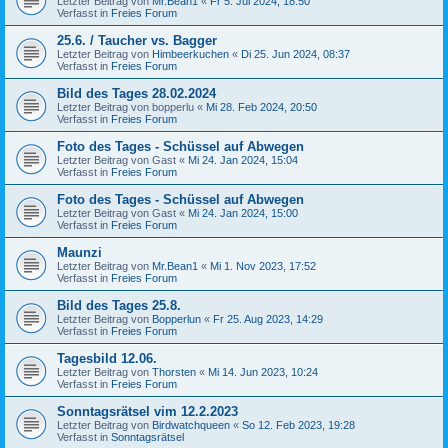
Letzter Beitrag von
Mr.Bean1
«
Fr 5. Jul 2024, 18:50
Verfasst in
Freies Forum
25.6. / Taucher vs. Bagger
Letzter Beitrag von
Himbeerkuchen
«
Di 25. Jun 2024, 08:37
Verfasst in
Freies Forum
Bild des Tages 28.02.2024
Letzter Beitrag von
bopperlu
«
Mi 28. Feb 2024, 20:50
Verfasst in
Freies Forum
Foto des Tages - Schüssel auf Abwegen
Letzter Beitrag von
Gast
«
Mi 24. Jan 2024, 15:04
Verfasst in
Freies Forum
Foto des Tages - Schüssel auf Abwegen
Letzter Beitrag von
Gast
«
Mi 24. Jan 2024, 15:00
Verfasst in
Freies Forum
Maunzi
Letzter Beitrag von
Mr.Bean1
«
Mi 1. Nov 2023, 17:52
Verfasst in
Freies Forum
Bild des Tages 25.8.
Letzter Beitrag von
Bopperlun
«
Fr 25. Aug 2023, 14:29
Verfasst in
Freies Forum
Tagesbild 12.06.
Letzter Beitrag von
Thorsten
«
Mi 14. Jun 2023, 10:24
Verfasst in
Freies Forum
Sonntagsrätsel vim 12.2.2023
Letzter Beitrag von
Birdwatchqueen
«
So 12. Feb 2023, 19:28
Verfasst in
Sonntagsrätsel