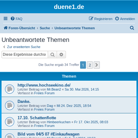
duene1.de
FAQ
Registrieren
Anmelden
S
Foren-Übersicht
Suche
Unbeantwortete Themen
u
Unbeantwortete Themen
c
Zur erweiterten Suche
h
Suche
Erweiterte Suche
e
1
2
Nächste
Die Suche ergab 34 Treffer
Themen
http://www.hochseekino.de/
Letzter Beitrag von
Mr.Bean2
«
Sa 30. Mai 2026, 14:15
Verfasst in
Freies Forum
Danke.
Letzter Beitrag von
Dag
«
Mi 24. Dez 2025, 18:54
Verfasst in
Freies Forum
17.10. Schattenflotte
Letzter Beitrag von
Himbeerkuchen
«
Fr 17. Okt 2025, 08:03
Verfasst in
Freies Forum
Bild vom 04/5 07 #Einkaufwagen