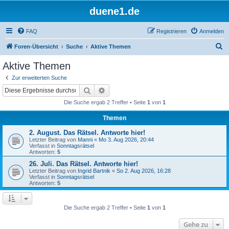
duene1.de
FAQ
Registrieren
Anmelden
S
Foren-Übersicht
Suche
Aktive Themen
u
Aktive Themen
c
Zur erweiterten Suche
h
Suche
Erweiterte Suche
e
Die Suche ergab 2 Treffer • Seite
1
von
1
Themen
2. August. Das Rätsel. Antworte hier!
Letzter Beitrag von
Manni
«
Mo 3. Aug 2026, 20:44
Verfasst in
Sonntagsrätsel
Antworten:
5
26. Juli. Das Rätsel. Antworte hier!
Letzter Beitrag von
Ingrid Bartnik
«
So 2. Aug 2026, 16:28
Verfasst in
Sonntagsrätsel
Antworten:
5
Die Suche ergab 2 Treffer • Seite
1
von
1
Gehe zu