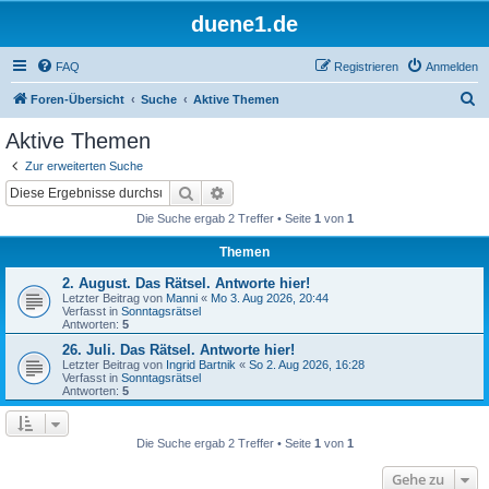
duene1.de
FAQ
Registrieren
Anmelden
S
Foren-Übersicht
Suche
Aktive Themen
u
Aktive Themen
c
Zur erweiterten Suche
h
Suche
Erweiterte Suche
e
Die Suche ergab 2 Treffer • Seite
1
von
1
Themen
2. August. Das Rätsel. Antworte hier!
Letzter Beitrag von
Manni
«
Mo 3. Aug 2026, 20:44
Verfasst in
Sonntagsrätsel
Antworten:
5
26. Juli. Das Rätsel. Antworte hier!
Letzter Beitrag von
Ingrid Bartnik
«
So 2. Aug 2026, 16:28
Verfasst in
Sonntagsrätsel
Antworten:
5
Die Suche ergab 2 Treffer • Seite
1
von
1
Gehe zu