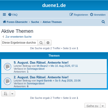
duene1.de
FAQ
Registrieren
Anmelden
S
Foren-Übersicht
Suche
Aktive Themen
u
Aktive Themen
c
Zur erweiterten Suche
h
Suche
Erweiterte Suche
e
Die Suche ergab 2 Treffer • Seite
1
von
1
Themen
9. August. Das Rätsel. Antworte hier!
Letzter Beitrag von
Mr.Bean2
«
Mo 10. Aug 2026, 07:11
Verfasst in
Sonntagsrätsel
Antworten:
1
2. August. Das Rätsel. Antworte hier!
Letzter Beitrag von
Ingrid Bartnik
«
So 9. Aug 2026, 15:06
Verfasst in
Sonntagsrätsel
Antworten:
6
Die Suche ergab 2 Treffer • Seite
1
von
1
Gehe zu