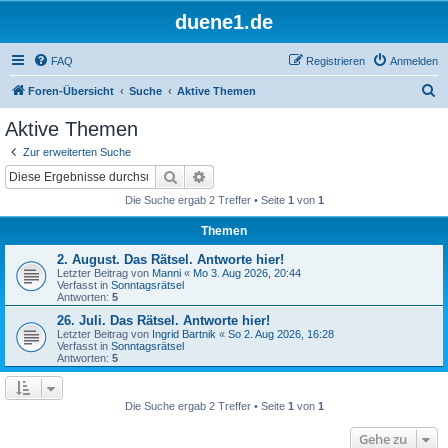
duene1.de
FAQ
Registrieren
Anmelden
S
Foren-Übersicht
Suche
Aktive Themen
u
Aktive Themen
c
Zur erweiterten Suche
h
Suche
Erweiterte Suche
e
Die Suche ergab 2 Treffer • Seite
1
von
1
Themen
2. August. Das Rätsel. Antworte hier!
Letzter Beitrag von
Manni
«
Mo 3. Aug 2026, 20:44
Verfasst in
Sonntagsrätsel
Antworten:
5
26. Juli. Das Rätsel. Antworte hier!
Letzter Beitrag von
Ingrid Bartnik
«
So 2. Aug 2026, 16:28
Verfasst in
Sonntagsrätsel
Antworten:
5
Die Suche ergab 2 Treffer • Seite
1
von
1
Gehe zu