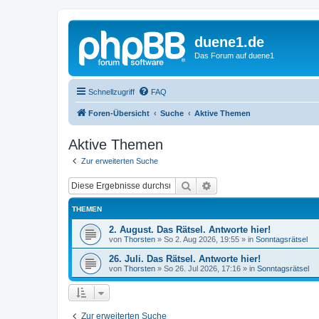
duene1.de
Das Forum auf duene1
Schnellzugriff
FAQ
Foren-Übersicht
Suche
Aktive Themen
Aktive Themen
Zur erweiterten Suche
Suche
Erweiterte Suche
THEMEN
2. August. Das Rätsel. Antworte hier!
von
Thorsten
»
So 2. Aug 2026, 19:55
» in
Sonntagsrätsel
26. Juli. Das Rätsel. Antworte hier!
von
Thorsten
»
So 26. Jul 2026, 17:16
» in
Sonntagsrätsel
Zur erweiterten Suche