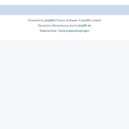
r
o
t
r
e
Powered by
phpBB
® Forum Software © phpBB Limited
t
n
Deutsche Übersetzung durch
phpBB.de
e
Datenschutz
|
Nutzungsbedingungen
n