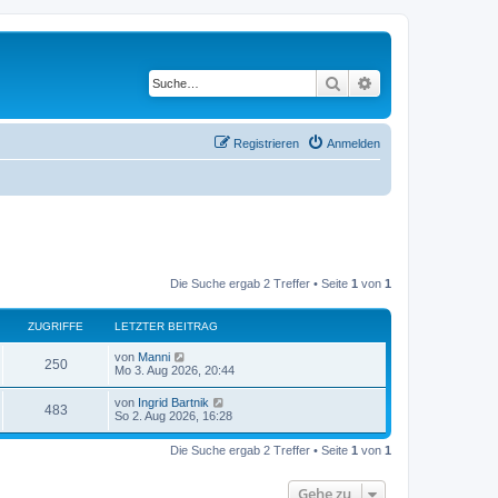
Suche
Erweiterte Suche
Registrieren
Anmelden
Die Suche ergab 2 Treffer • Seite
1
von
1
ZUGRIFFE
LETZTER BEITRAG
L
von
Manni
Z
250
e
Mo 3. Aug 2026, 20:44
t
u
z
L
von
Ingrid Bartnik
Z
483
t
e
So 2. Aug 2026, 16:28
g
e
t
r
u
z
r
B
Die Suche ergab 2 Treffer • Seite
1
von
1
t
e
g
e
i
i
r
t
Gehe zu
r
B