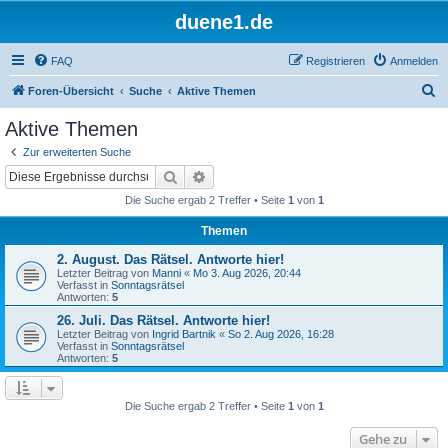
duene1.de
FAQ
Registrieren
Anmelden
S
Foren-Übersicht
Suche
Aktive Themen
u
Aktive Themen
c
Zur erweiterten Suche
h
Suche
Erweiterte Suche
e
Die Suche ergab 2 Treffer • Seite
1
von
1
Themen
2. August. Das Rätsel. Antworte hier!
Letzter Beitrag von
Manni
«
Mo 3. Aug 2026, 20:44
Verfasst in
Sonntagsrätsel
Antworten:
5
26. Juli. Das Rätsel. Antworte hier!
Letzter Beitrag von
Ingrid Bartnik
«
So 2. Aug 2026, 16:28
Verfasst in
Sonntagsrätsel
Antworten:
5
Die Suche ergab 2 Treffer • Seite
1
von
1
Gehe zu