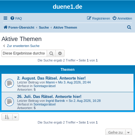
duene1.de
FAQ
Registrieren
Anmelden
S
Foren-Übersicht
Suche
Aktive Themen
u
Aktive Themen
c
Zur erweiterten Suche
h
Suche
Erweiterte Suche
e
Die Suche ergab 2 Treffer • Seite
1
von
1
Themen
2. August. Das Rätsel. Antworte hier!
Letzter Beitrag von
Manni
«
Mo 3. Aug 2026, 20:44
Verfasst in
Sonntagsrätsel
Antworten:
5
26. Juli. Das Rätsel. Antworte hier!
Letzter Beitrag von
Ingrid Bartnik
«
So 2. Aug 2026, 16:28
Verfasst in
Sonntagsrätsel
Antworten:
5
Die Suche ergab 2 Treffer • Seite
1
von
1
Gehe zu