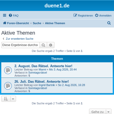
duene1.de
FAQ
Registrieren
Anmelden
S
Foren-Übersicht
Suche
Aktive Themen
u
Aktive Themen
c
Zur erweiterten Suche
h
Suche
Erweiterte Suche
e
Die Suche ergab 2 Treffer • Seite
1
von
1
Themen
2. August. Das Rätsel. Antworte hier!
Letzter Beitrag von
Manni
«
Mo 3. Aug 2026, 20:44
Verfasst in
Sonntagsrätsel
Antworten:
5
26. Juli. Das Rätsel. Antworte hier!
Letzter Beitrag von
Ingrid Bartnik
«
So 2. Aug 2026, 16:28
Verfasst in
Sonntagsrätsel
Antworten:
5
Die Suche ergab 2 Treffer • Seite
1
von
1
Gehe zu