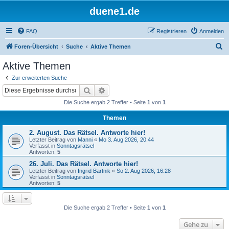
duene1.de
FAQ
Registrieren
Anmelden
S
Foren-Übersicht
Suche
Aktive Themen
u
Aktive Themen
c
Zur erweiterten Suche
h
Suche
Erweiterte Suche
e
Die Suche ergab 2 Treffer • Seite
1
von
1
Themen
2. August. Das Rätsel. Antworte hier!
Letzter Beitrag von
Manni
«
Mo 3. Aug 2026, 20:44
Verfasst in
Sonntagsrätsel
Antworten:
5
26. Juli. Das Rätsel. Antworte hier!
Letzter Beitrag von
Ingrid Bartnik
«
So 2. Aug 2026, 16:28
Verfasst in
Sonntagsrätsel
Antworten:
5
Die Suche ergab 2 Treffer • Seite
1
von
1
Gehe zu