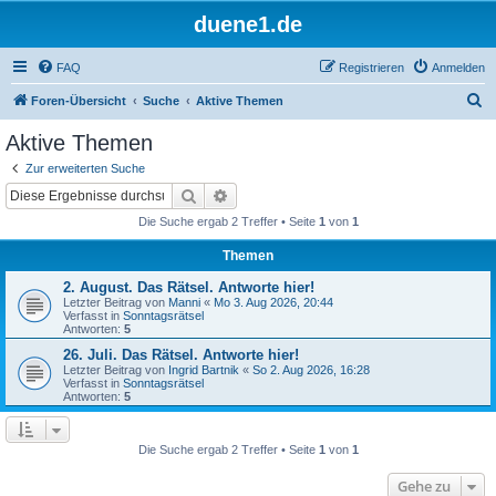
duene1.de
FAQ
Registrieren
Anmelden
S
Foren-Übersicht
Suche
Aktive Themen
u
Aktive Themen
c
Zur erweiterten Suche
h
Suche
Erweiterte Suche
e
Die Suche ergab 2 Treffer • Seite
1
von
1
Themen
2. August. Das Rätsel. Antworte hier!
Letzter Beitrag von
Manni
«
Mo 3. Aug 2026, 20:44
Verfasst in
Sonntagsrätsel
Antworten:
5
26. Juli. Das Rätsel. Antworte hier!
Letzter Beitrag von
Ingrid Bartnik
«
So 2. Aug 2026, 16:28
Verfasst in
Sonntagsrätsel
Antworten:
5
Die Suche ergab 2 Treffer • Seite
1
von
1
Gehe zu