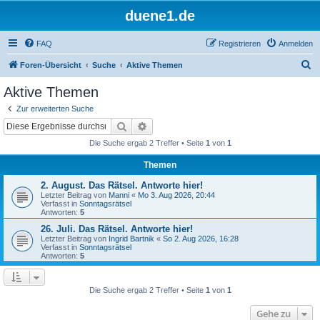
duene1.de
FAQ
Registrieren
Anmelden
S
Foren-Übersicht
Suche
Aktive Themen
u
Aktive Themen
c
Zur erweiterten Suche
h
Suche
Erweiterte Suche
e
Die Suche ergab 2 Treffer • Seite
1
von
1
Themen
2. August. Das Rätsel. Antworte hier!
Letzter Beitrag von
Manni
«
Mo 3. Aug 2026, 20:44
Verfasst in
Sonntagsrätsel
Antworten:
5
26. Juli. Das Rätsel. Antworte hier!
Letzter Beitrag von
Ingrid Bartnik
«
So 2. Aug 2026, 16:28
Verfasst in
Sonntagsrätsel
Antworten:
5
Die Suche ergab 2 Treffer • Seite
1
von
1
Gehe zu