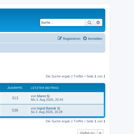
Suche
Erweiterte Suche
Registrieren
Anmelden
Die Suche ergab 2 Treffer • Seite
1
von
1
ZUGRIFFE
LETZTER BEITRAG
L
von
Manni
Z
313
e
Mo 3. Aug 2026, 20:44
t
u
z
L
von
Ingrid Bartnik
Z
536
t
e
So 2. Aug 2026, 16:28
g
e
t
r
u
z
r
B
Die Suche ergab 2 Treffer • Seite
1
von
1
t
e
g
e
i
i
r
t
Gehe zu
r
B