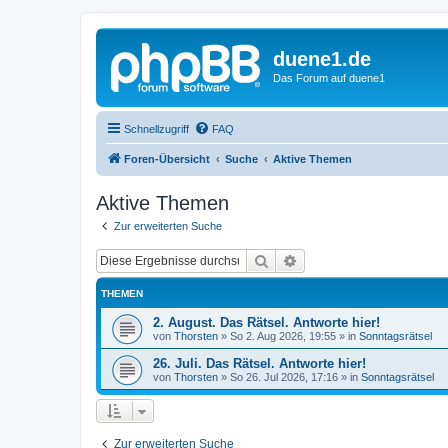
duene1.de
Das Forum auf duene1
Schnellzugriff
FAQ
Foren-Übersicht
Suche
Aktive Themen
Aktive Themen
Zur erweiterten Suche
Suche
Erweiterte Suche
THEMEN
2. August. Das Rätsel. Antworte hier!
von
Thorsten
»
So 2. Aug 2026, 19:55
» in
Sonntagsrätsel
26. Juli. Das Rätsel. Antworte hier!
von
Thorsten
»
So 26. Jul 2026, 17:16
» in
Sonntagsrätsel
Zur erweiterten Suche