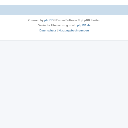
r
o
t
r
e
Powered by
phpBB
® Forum Software © phpBB Limited
t
n
Deutsche Übersetzung durch
phpBB.de
e
Datenschutz
|
Nutzungsbedingungen
n