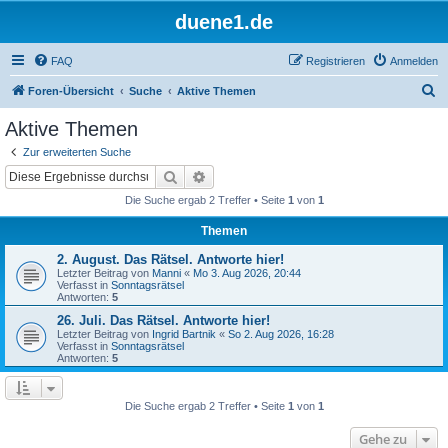
duene1.de
FAQ
Registrieren
Anmelden
S
Foren-Übersicht
Suche
Aktive Themen
u
Aktive Themen
c
Zur erweiterten Suche
h
Suche
Erweiterte Suche
e
Die Suche ergab 2 Treffer • Seite
1
von
1
Themen
2. August. Das Rätsel. Antworte hier!
Letzter Beitrag von
Manni
«
Mo 3. Aug 2026, 20:44
Verfasst in
Sonntagsrätsel
Antworten:
5
26. Juli. Das Rätsel. Antworte hier!
Letzter Beitrag von
Ingrid Bartnik
«
So 2. Aug 2026, 16:28
Verfasst in
Sonntagsrätsel
Antworten:
5
Die Suche ergab 2 Treffer • Seite
1
von
1
Gehe zu