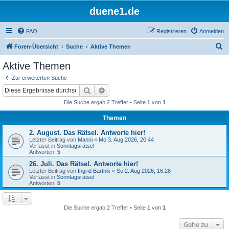
duene1.de
FAQ
Registrieren
Anmelden
S
Foren-Übersicht
Suche
Aktive Themen
u
Aktive Themen
c
Zur erweiterten Suche
h
Suche
Erweiterte Suche
e
Die Suche ergab 2 Treffer • Seite
1
von
1
Themen
2. August. Das Rätsel. Antworte hier!
Letzter Beitrag von
Manni
«
Mo 3. Aug 2026, 20:44
Verfasst in
Sonntagsrätsel
Antworten:
5
26. Juli. Das Rätsel. Antworte hier!
Letzter Beitrag von
Ingrid Bartnik
«
So 2. Aug 2026, 16:28
Verfasst in
Sonntagsrätsel
Antworten:
5
Die Suche ergab 2 Treffer • Seite
1
von
1
Gehe zu