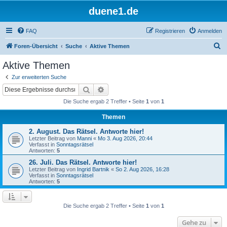
duene1.de
FAQ
Registrieren
Anmelden
S
Foren-Übersicht
Suche
Aktive Themen
u
Aktive Themen
c
Zur erweiterten Suche
h
Suche
Erweiterte Suche
e
Die Suche ergab 2 Treffer • Seite
1
von
1
Themen
2. August. Das Rätsel. Antworte hier!
Letzter Beitrag von
Manni
«
Mo 3. Aug 2026, 20:44
Verfasst in
Sonntagsrätsel
Antworten:
5
26. Juli. Das Rätsel. Antworte hier!
Letzter Beitrag von
Ingrid Bartnik
«
So 2. Aug 2026, 16:28
Verfasst in
Sonntagsrätsel
Antworten:
5
Die Suche ergab 2 Treffer • Seite
1
von
1
Gehe zu