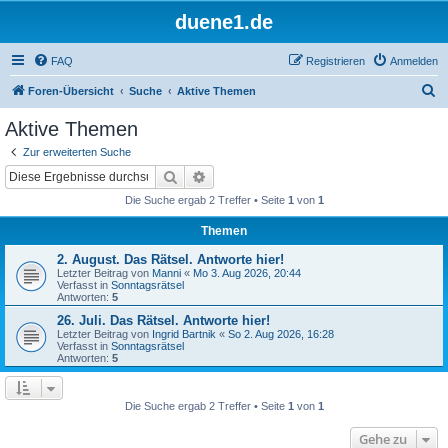
duene1.de
FAQ
Registrieren
Anmelden
S
Foren-Übersicht
Suche
Aktive Themen
u
Aktive Themen
c
Zur erweiterten Suche
h
Suche
Erweiterte Suche
e
Die Suche ergab 2 Treffer • Seite
1
von
1
Themen
2. August. Das Rätsel. Antworte hier!
Letzter Beitrag von
Manni
«
Mo 3. Aug 2026, 20:44
Verfasst in
Sonntagsrätsel
Antworten:
5
26. Juli. Das Rätsel. Antworte hier!
Letzter Beitrag von
Ingrid Bartnik
«
So 2. Aug 2026, 16:28
Verfasst in
Sonntagsrätsel
Antworten:
5
Die Suche ergab 2 Treffer • Seite
1
von
1
Gehe zu