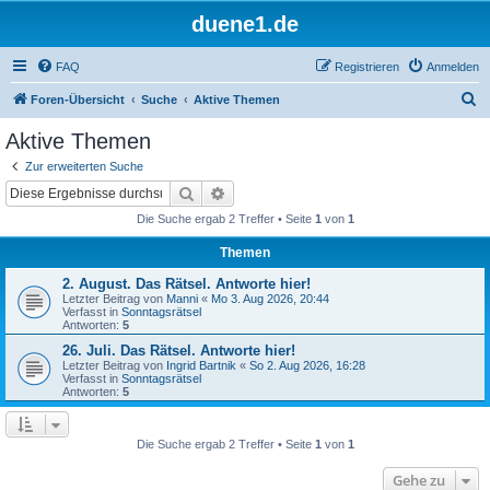
duene1.de
FAQ
Registrieren
Anmelden
S
Foren-Übersicht
Suche
Aktive Themen
u
Aktive Themen
c
Zur erweiterten Suche
h
Suche
Erweiterte Suche
e
Die Suche ergab 2 Treffer • Seite
1
von
1
Themen
2. August. Das Rätsel. Antworte hier!
Letzter Beitrag von
Manni
«
Mo 3. Aug 2026, 20:44
Verfasst in
Sonntagsrätsel
Antworten:
5
26. Juli. Das Rätsel. Antworte hier!
Letzter Beitrag von
Ingrid Bartnik
«
So 2. Aug 2026, 16:28
Verfasst in
Sonntagsrätsel
Antworten:
5
Die Suche ergab 2 Treffer • Seite
1
von
1
Gehe zu