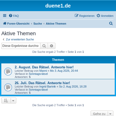
duene1.de
FAQ
Registrieren
Anmelden
S
Foren-Übersicht
Suche
Aktive Themen
u
Aktive Themen
c
Zur erweiterten Suche
h
Suche
Erweiterte Suche
e
Die Suche ergab 2 Treffer • Seite
1
von
1
Themen
2. August. Das Rätsel. Antworte hier!
Letzter Beitrag von
Manni
«
Mo 3. Aug 2026, 20:44
Verfasst in
Sonntagsrätsel
Antworten:
5
26. Juli. Das Rätsel. Antworte hier!
Letzter Beitrag von
Ingrid Bartnik
«
So 2. Aug 2026, 16:28
Verfasst in
Sonntagsrätsel
Antworten:
5
Die Suche ergab 2 Treffer • Seite
1
von
1
Gehe zu