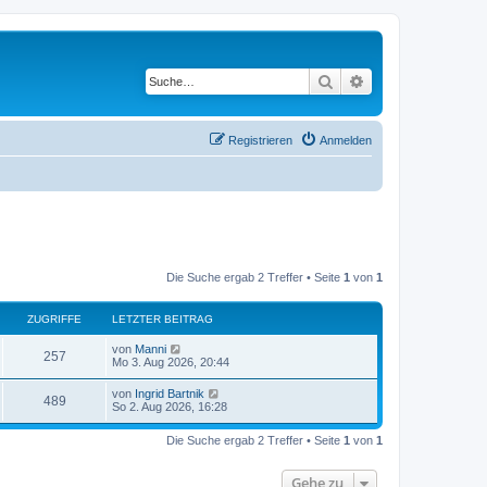
Suche
Erweiterte Suche
Registrieren
Anmelden
Die Suche ergab 2 Treffer • Seite
1
von
1
ZUGRIFFE
LETZTER BEITRAG
L
von
Manni
Z
257
e
Mo 3. Aug 2026, 20:44
t
u
z
L
von
Ingrid Bartnik
Z
489
t
e
So 2. Aug 2026, 16:28
g
e
t
r
u
z
r
B
Die Suche ergab 2 Treffer • Seite
1
von
1
t
e
g
e
i
i
r
t
Gehe zu
r
B