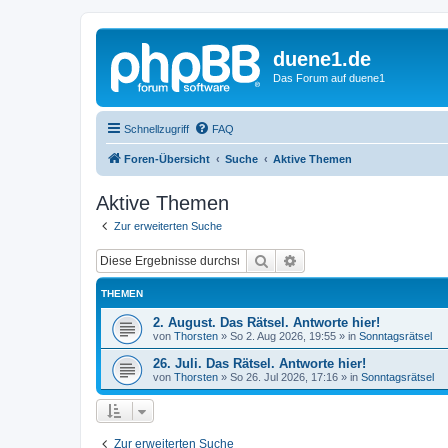
duene1.de
Das Forum auf duene1
Schnellzugriff
FAQ
Foren-Übersicht
Suche
Aktive Themen
Aktive Themen
Zur erweiterten Suche
Suche
Erweiterte Suche
THEMEN
2. August. Das Rätsel. Antworte hier!
von
Thorsten
»
So 2. Aug 2026, 19:55
» in
Sonntagsrätsel
26. Juli. Das Rätsel. Antworte hier!
von
Thorsten
»
So 26. Jul 2026, 17:16
» in
Sonntagsrätsel
Zur erweiterten Suche