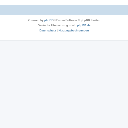
r
o
t
r
e
Powered by
phpBB
® Forum Software © phpBB Limited
t
n
Deutsche Übersetzung durch
phpBB.de
e
Datenschutz
|
Nutzungsbedingungen
n