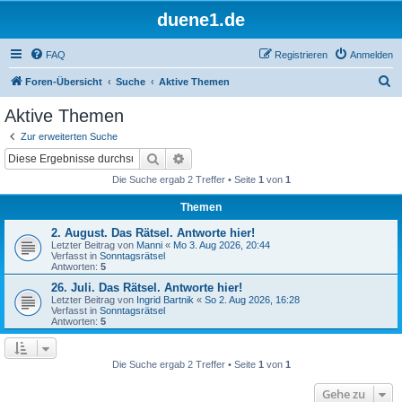
duene1.de
FAQ
Registrieren
Anmelden
S
Foren-Übersicht
Suche
Aktive Themen
u
Aktive Themen
c
Zur erweiterten Suche
h
Suche
Erweiterte Suche
e
Die Suche ergab 2 Treffer • Seite
1
von
1
Themen
2. August. Das Rätsel. Antworte hier!
Letzter Beitrag von
Manni
«
Mo 3. Aug 2026, 20:44
Verfasst in
Sonntagsrätsel
Antworten:
5
26. Juli. Das Rätsel. Antworte hier!
Letzter Beitrag von
Ingrid Bartnik
«
So 2. Aug 2026, 16:28
Verfasst in
Sonntagsrätsel
Antworten:
5
Die Suche ergab 2 Treffer • Seite
1
von
1
Gehe zu