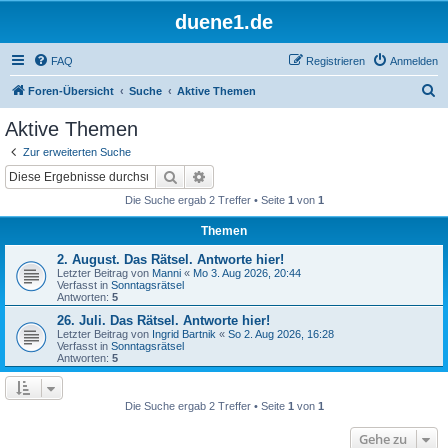
duene1.de
FAQ
Registrieren
Anmelden
S
Foren-Übersicht
Suche
Aktive Themen
u
Aktive Themen
c
Zur erweiterten Suche
h
Suche
Erweiterte Suche
e
Die Suche ergab 2 Treffer • Seite
1
von
1
Themen
2. August. Das Rätsel. Antworte hier!
Letzter Beitrag von
Manni
«
Mo 3. Aug 2026, 20:44
Verfasst in
Sonntagsrätsel
Antworten:
5
26. Juli. Das Rätsel. Antworte hier!
Letzter Beitrag von
Ingrid Bartnik
«
So 2. Aug 2026, 16:28
Verfasst in
Sonntagsrätsel
Antworten:
5
Die Suche ergab 2 Treffer • Seite
1
von
1
Gehe zu