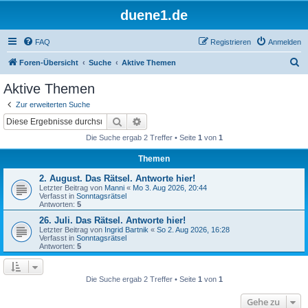
duene1.de
FAQ
Registrieren
Anmelden
S
Foren-Übersicht
Suche
Aktive Themen
u
Aktive Themen
c
Zur erweiterten Suche
h
Suche
Erweiterte Suche
e
Die Suche ergab 2 Treffer • Seite
1
von
1
Themen
2. August. Das Rätsel. Antworte hier!
Letzter Beitrag von
Manni
«
Mo 3. Aug 2026, 20:44
Verfasst in
Sonntagsrätsel
Antworten:
5
26. Juli. Das Rätsel. Antworte hier!
Letzter Beitrag von
Ingrid Bartnik
«
So 2. Aug 2026, 16:28
Verfasst in
Sonntagsrätsel
Antworten:
5
Die Suche ergab 2 Treffer • Seite
1
von
1
Gehe zu