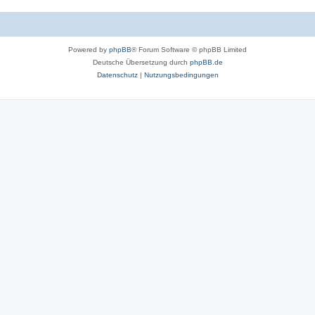
r
o
t
r
e
Powered by
phpBB
® Forum Software © phpBB Limited
t
n
Deutsche Übersetzung durch
phpBB.de
e
Datenschutz
|
Nutzungsbedingungen
n