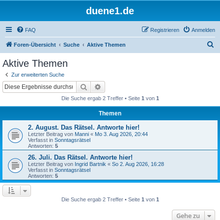
duene1.de
FAQ
Registrieren
Anmelden
S
Foren-Übersicht
Suche
Aktive Themen
u
Aktive Themen
c
Zur erweiterten Suche
h
Suche
Erweiterte Suche
e
Die Suche ergab 2 Treffer • Seite
1
von
1
Themen
2. August. Das Rätsel. Antworte hier!
Letzter Beitrag von
Manni
«
Mo 3. Aug 2026, 20:44
Verfasst in
Sonntagsrätsel
Antworten:
5
26. Juli. Das Rätsel. Antworte hier!
Letzter Beitrag von
Ingrid Bartnik
«
So 2. Aug 2026, 16:28
Verfasst in
Sonntagsrätsel
Antworten:
5
Die Suche ergab 2 Treffer • Seite
1
von
1
Gehe zu