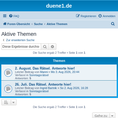
duene1.de
FAQ
Registrieren
Anmelden
S
Foren-Übersicht
Suche
Aktive Themen
u
Aktive Themen
c
Zur erweiterten Suche
h
Suche
Erweiterte Suche
e
Die Suche ergab 2 Treffer • Seite
1
von
1
Themen
2. August. Das Rätsel. Antworte hier!
Letzter Beitrag von
Manni
«
Mo 3. Aug 2026, 20:44
Verfasst in
Sonntagsrätsel
Antworten:
5
26. Juli. Das Rätsel. Antworte hier!
Letzter Beitrag von
Ingrid Bartnik
«
So 2. Aug 2026, 16:28
Verfasst in
Sonntagsrätsel
Antworten:
5
Die Suche ergab 2 Treffer • Seite
1
von
1
Gehe zu