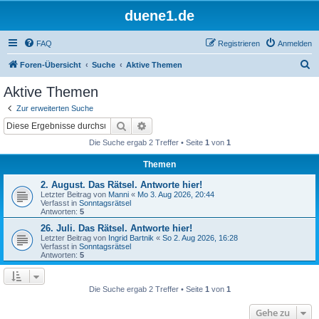
duene1.de
FAQ
Registrieren
Anmelden
S
Foren-Übersicht
Suche
Aktive Themen
u
Aktive Themen
c
Zur erweiterten Suche
h
Suche
Erweiterte Suche
e
Die Suche ergab 2 Treffer • Seite
1
von
1
Themen
2. August. Das Rätsel. Antworte hier!
Letzter Beitrag von
Manni
«
Mo 3. Aug 2026, 20:44
Verfasst in
Sonntagsrätsel
Antworten:
5
26. Juli. Das Rätsel. Antworte hier!
Letzter Beitrag von
Ingrid Bartnik
«
So 2. Aug 2026, 16:28
Verfasst in
Sonntagsrätsel
Antworten:
5
Die Suche ergab 2 Treffer • Seite
1
von
1
Gehe zu