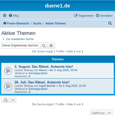
duene1.de
FAQ
Registrieren
Anmelden
S
Foren-Übersicht
Suche
Aktive Themen
u
Aktive Themen
c
Zur erweiterten Suche
h
Suche
Erweiterte Suche
e
Die Suche ergab 2 Treffer • Seite
1
von
1
Themen
2. August. Das Rätsel. Antworte hier!
Letzter Beitrag von
Manni
«
Mo 3. Aug 2026, 20:44
Verfasst in
Sonntagsrätsel
Antworten:
5
26. Juli. Das Rätsel. Antworte hier!
Letzter Beitrag von
Ingrid Bartnik
«
So 2. Aug 2026, 16:28
Verfasst in
Sonntagsrätsel
Antworten:
5
Die Suche ergab 2 Treffer • Seite
1
von
1
Gehe zu