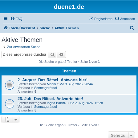
duene1.de
FAQ
Registrieren
Anmelden
S
Foren-Übersicht
Suche
Aktive Themen
u
Aktive Themen
c
Zur erweiterten Suche
h
Suche
Erweiterte Suche
e
Die Suche ergab 2 Treffer • Seite
1
von
1
Themen
2. August. Das Rätsel. Antworte hier!
Letzter Beitrag von
Manni
«
Mo 3. Aug 2026, 20:44
Verfasst in
Sonntagsrätsel
Antworten:
5
26. Juli. Das Rätsel. Antworte hier!
Letzter Beitrag von
Ingrid Bartnik
«
So 2. Aug 2026, 16:28
Verfasst in
Sonntagsrätsel
Antworten:
5
Die Suche ergab 2 Treffer • Seite
1
von
1
Gehe zu