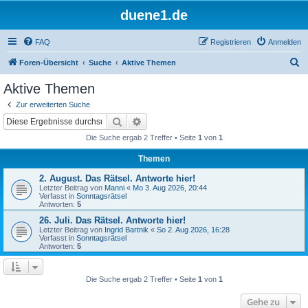
duene1.de
FAQ
Registrieren
Anmelden
S
Foren-Übersicht
Suche
Aktive Themen
u
Aktive Themen
c
Zur erweiterten Suche
h
Suche
Erweiterte Suche
e
Die Suche ergab 2 Treffer • Seite
1
von
1
Themen
2. August. Das Rätsel. Antworte hier!
Letzter Beitrag von
Manni
«
Mo 3. Aug 2026, 20:44
Verfasst in
Sonntagsrätsel
Antworten:
5
26. Juli. Das Rätsel. Antworte hier!
Letzter Beitrag von
Ingrid Bartnik
«
So 2. Aug 2026, 16:28
Verfasst in
Sonntagsrätsel
Antworten:
5
Die Suche ergab 2 Treffer • Seite
1
von
1
Gehe zu