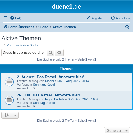
duene1.de
FAQ
Registrieren
Anmelden
S
Foren-Übersicht
Suche
Aktive Themen
u
Aktive Themen
c
Zur erweiterten Suche
h
Suche
Erweiterte Suche
e
Die Suche ergab 2 Treffer • Seite
1
von
1
Themen
2. August. Das Rätsel. Antworte hier!
Letzter Beitrag von
Manni
«
Mo 3. Aug 2026, 20:44
Verfasst in
Sonntagsrätsel
Antworten:
5
26. Juli. Das Rätsel. Antworte hier!
Letzter Beitrag von
Ingrid Bartnik
«
So 2. Aug 2026, 16:28
Verfasst in
Sonntagsrätsel
Antworten:
5
Die Suche ergab 2 Treffer • Seite
1
von
1
Gehe zu