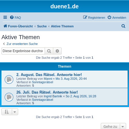
duene1.de
FAQ
Registrieren
Anmelden
S
Foren-Übersicht
Suche
Aktive Themen
u
Aktive Themen
c
Zur erweiterten Suche
h
Suche
Erweiterte Suche
e
Die Suche ergab 2 Treffer • Seite
1
von
1
Themen
2. August. Das Rätsel. Antworte hier!
Letzter Beitrag von
Manni
«
Mo 3. Aug 2026, 20:44
Verfasst in
Sonntagsrätsel
Antworten:
5
26. Juli. Das Rätsel. Antworte hier!
Letzter Beitrag von
Ingrid Bartnik
«
So 2. Aug 2026, 16:28
Verfasst in
Sonntagsrätsel
Antworten:
5
Die Suche ergab 2 Treffer • Seite
1
von
1
Gehe zu